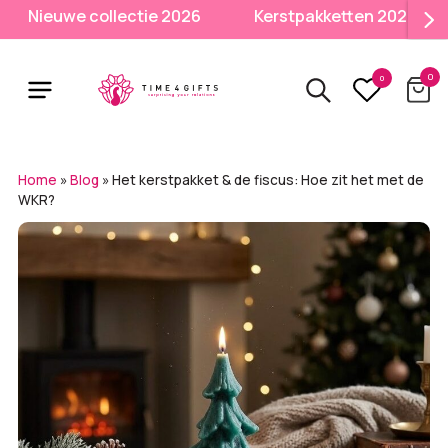
Skip
Nieuwe collectie 2026
Kerstpakketten 2026
to
main
0
content
0
Home
»
Blog
»
Het kerstpakket & de fiscus: Hoe zit het met de
WKR?