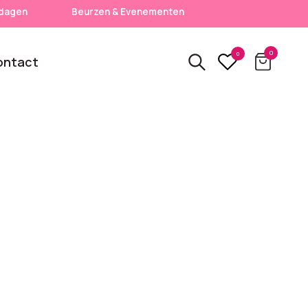
 dagen
Beurzen & Evenementen
0
0
ontact
3D
relatiegeschenken
kbare
Van usb tot powerbank
Eco
ten
relatiegeschenken
 logo
Zero waste &
evenement!
duurzame cadeaus