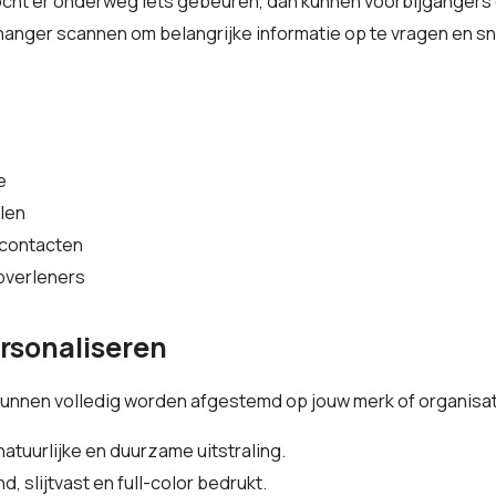
ocht er onderweg iets gebeuren, dan kunnen voorbijgangers 
anger scannen om belangrijke informatie op te vragen en snel
e
len
scontacten
lpverleners
ersonaliseren
unnen volledig worden afgestemd op jouw merk of organisat
natuurlijke en duurzame uitstraling.
d, slijtvast en full-color bedrukt.