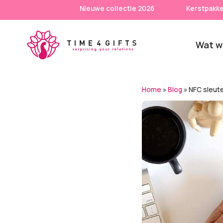
Skip
Nieuwe collectie 2026
Kerstpakke
to
main
Wat w
content
Onze producten
Categ
Home
»
Blog
»
NFC sleute
Laat je door ons
verrassen