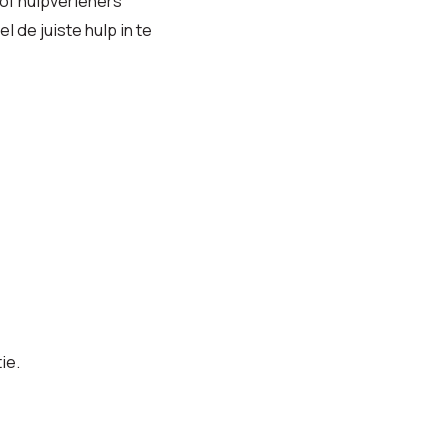
of hulpverleners
 de juiste hulp in te
ie.