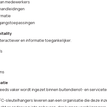
van medewerkers
 handleidingen
rmatie
egangstoepassingen
tality
ractiever en informatie toegankelijker.
’s
ens
uatie
eeds vaker wordt ingezet binnen buitendienst- en servicet
FC-sleutelhangers leveren aan een organisatie die deze in