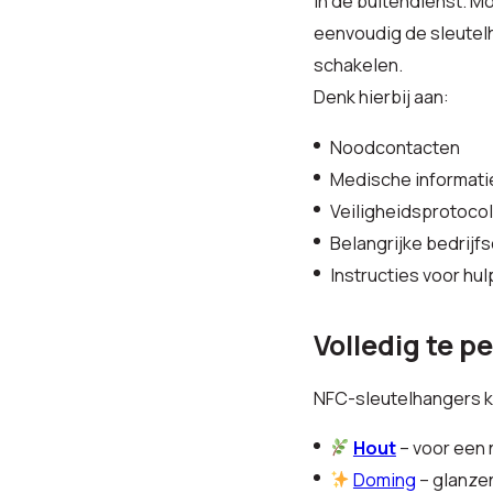
in de buitendienst. M
eenvoudig de sleutelh
schakelen.
Denk hierbij aan:
Noodcontacten
Medische informati
Veiligheidsprotocol
Belangrijke bedrijf
Instructies voor hu
Volledig te p
NFC-sleutelhangers k
Hout
– voor een 
Doming
– glanzen