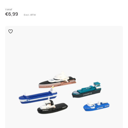
Vanaf
€6,99
Excl. BTW
Toevoegen
aan
verlanglijst