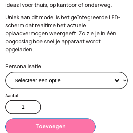
ideaal voor thuis, op kantoor of onderweg.
Uniek aan dit model is het geïntegreerde LED-
scherm dat realtime het actuele
oplaadvermogen weergeeft. Zo zie je in één
oogopslag hoe snel je apparaat wordt
opgeladen.
Personalisatie
100W
oplaad-
Productprijs:
€
3,80
en
Totaal
datakabel
Toevoegen
€
0,00
type-