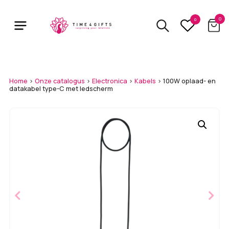
Skip
to
0
0
main
content
Home
>
Onze catalogus
>
Electronica
>
Kabels
>
100W oplaad- en
datakabel type-C met ledscherm