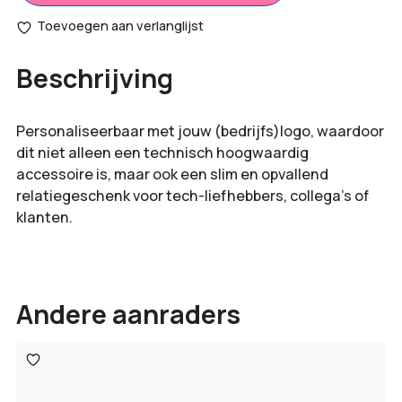
opties:
C
Toevoegen aan verlanglijst
met
Bestelling
ledscherm
€
3,80
Beschrijving
totaal:
aantal
Personaliseerbaar met jouw (bedrijfs)logo, waardoor
dit niet alleen een technisch hoogwaardig
accessoire is, maar ook een slim en opvallend
relatiegeschenk voor tech-liefhebbers, collega’s of
klanten.
Andere aanraders
Toevoegen
aan
verlanglijst