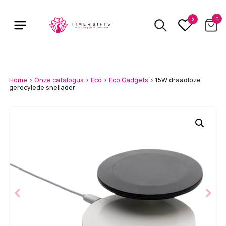
Skip
to
0
0
main
content
Home
>
Onze catalogus
>
Eco
>
Eco Gadgets
>
15W draadloze
gerecylede snellader