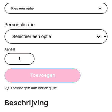
Personalisatie
15W
€
13,25
draadloze
Productprijs:
gerecylede
Totaal
snellader
Toevoegen
aantal
opties:
Toevoegen aan verlanglijst
Bestelling
Beschrijving
totaal: