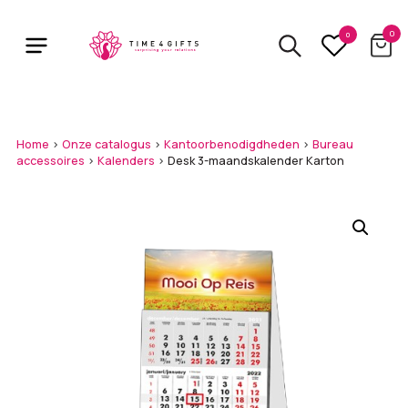
Skip
to
0
0
main
content
Home
>
Onze catalogus
>
Kantoorbenodigdheden
>
Bureau
accessoires
>
Kalenders
>
Desk 3-maandskalender Karton