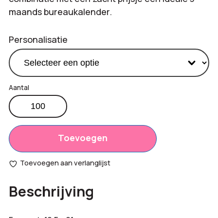
maands bureaukalender.
Personalisatie
Desk
3-
Totaal
€
0,00
maandskalender
opties:
Karton
Toevoegen
aantal
Bestelling
€
0,00
Toevoegen aan verlanglijst
totaal:
Beschrijving