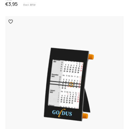
€3,95
Excl. BTW
Toevoegen
aan
verlanglijst