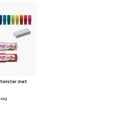
n
 twister met
raag