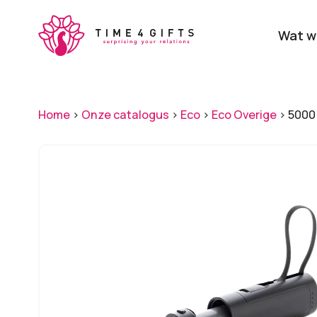
Skip
to
Wat w
main
content
Onze producten
Categ
Home
>
Onze catalogus
>
Eco
>
Eco Overige
>
5000 
Laat je door ons
verrassen