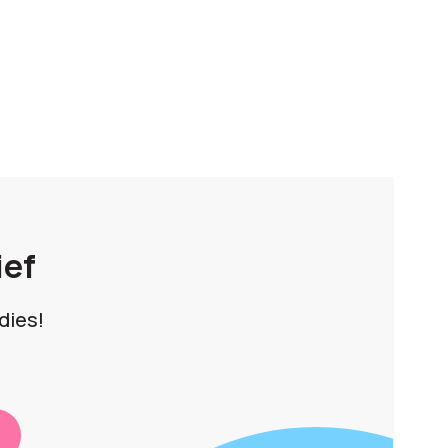
ief
dies!