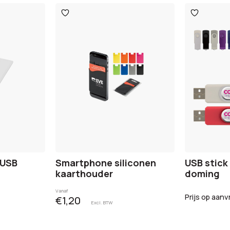
Toevoegen
Toevoege
aan
aan
verlanglijst
verlanglijst
 USB
Smartphone siliconen
USB stick
kaarthouder
doming
Vanaf
Prijs op aanv
€1,20
Excl. BTW