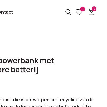
0
0
ontact
3D
relatiegeschenken
kbare
powerbank met
Van usb tot powerbank
re batterij
Eco
ten
relatiegeschenken
 logo
Zero waste &
evenement!
duurzame cadeaus
bank die is ontworpen om recycling van de
nde van de levenscyclus van het product te
bekijk alle categorieën