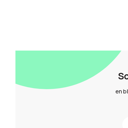
Sc
en b