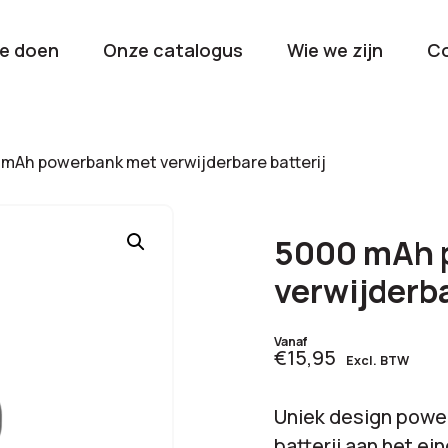
e doen
Onze catalogus
Wie we zijn
C
orieën
mAh powerbank met verwijderbare batterij
Kerstpakketten
Drinkwaren
2026
Gave en brui
5000 mAh 
flessen
Stel samen
verwijderba
Beurzen en
Nieuwkomers 2026
evenemen
Vanaf
€15,95
De nieuwste items
Val op met je
Excl. BTW
tijdens elk 
Uniek design power
batterij aan het ei