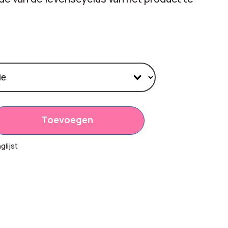
Toevoegen
,95
lijst
00
,95