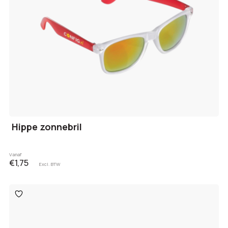
Hippe zonnebril
Vanaf
€1,75
Excl. BTW
Toevoegen
aan
verlanglijst