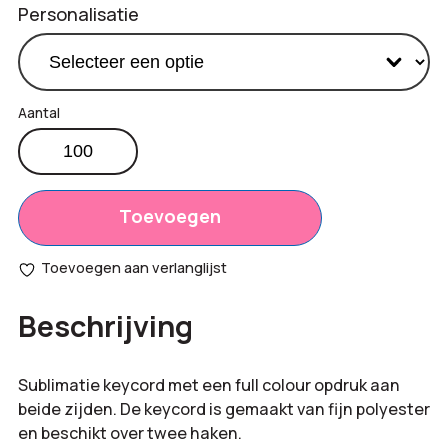
Personalisatie
Keycord
met
Productprijs:
€
1,15
2
Totaal
haken
Toevoegen
€
0,00
aantal
opties:
Toevoegen aan verlanglijst
Bestelling
€
115,00
Beschrijving
totaal:
Sublimatie keycord met een full colour opdruk aan
beide zijden. De keycord is gemaakt van fijn polyester
en beschikt over twee haken.