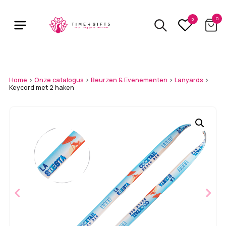
Skip
to
0
0
main
content
Home
>
Onze catalogus
>
Beurzen & Evenementen
>
Lanyards
>
Keycord met 2 haken