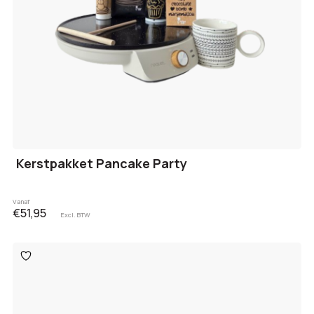
Kerstpakket Pancake Party
Vanaf
€51,95
Excl. BTW
Toevoegen
aan
verlanglijst