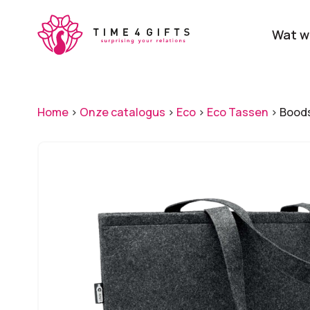
Skip
to
Wat w
main
content
Onze producten
Categ
Home
>
Onze catalogus
>
Eco
>
Eco Tassen
>
Boods
Laat je door ons
verrassen