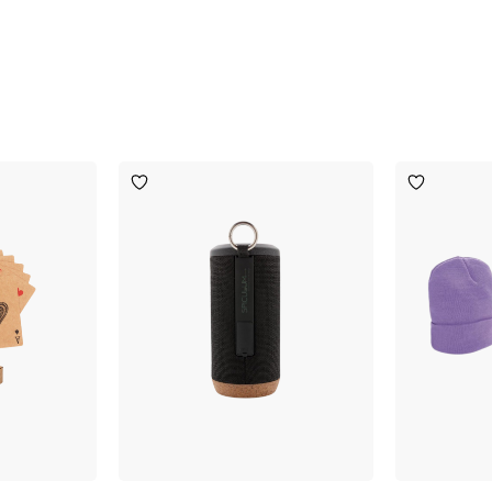
Toevoegen
Toevoege
aan
aan
verlanglijst
verlanglijst