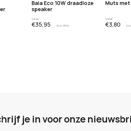
Baia Eco 10W draadloze
Muts met
er
speaker
Vanaf
Vanaf
€35,95
€3,80
Excl. BTW
Exc
hrijf je in voor onze nieuwsbr