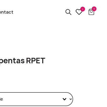
0
0
ontact
3D
relatiegeschenken
kbare
pentas RPET
Van usb tot powerbank
Eco
ten
relatiegeschenken
 logo
Zero waste &
evenement!
duurzame cadeaus
bekijk alle categorieën