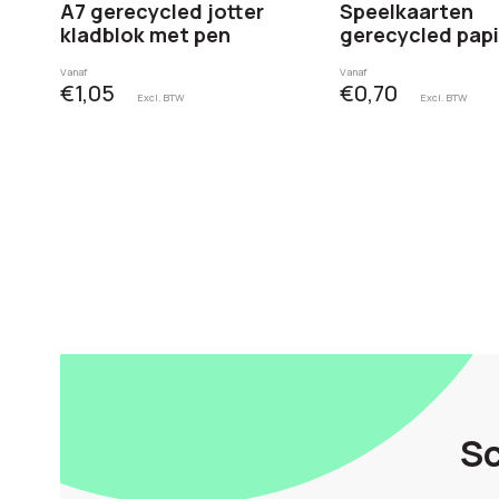
A7 gerecycled jotter
Speelkaarten
kladblok met pen
gerecycled papi
Vanaf
Vanaf
€1,05
€0,70
Excl. BTW
Excl. BTW
Sc