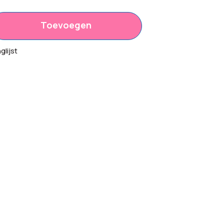
Toevoegen
45
lijst
00
45