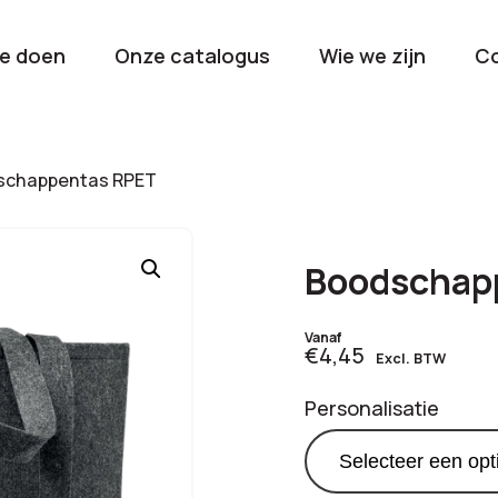
e doen
Onze catalogus
Wie we zijn
C
orieën
chappentas RPET
Kerstpakketten
Drinkwaren
2026
Gave en brui
Boodschap
flessen
Stel samen
Beurzen en
Vanaf
€4,45
Excl. BTW
Nieuwkomers 2026
evenemen
De nieuwste items
Val op met je
Personalisatie
tijdens elk 