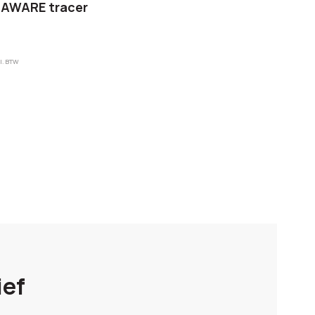
 AWARE tracer
l. BTW
ief