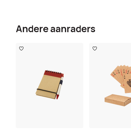
Andere aanraders
Toevoegen
Toevoegen
aan
aan
verlanglijst
verlanglijst