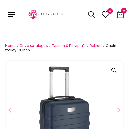
Skip
to
0
0
main
content
Home
>
Onze catalogus
>
Tassen & Paraplu's
>
Reizen
>
Cabin
trolley 18-inch