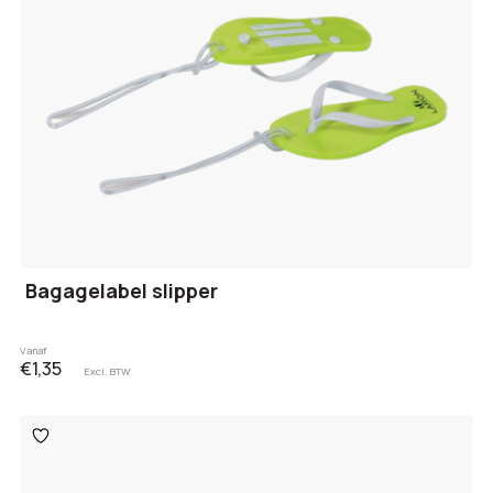
Bagagelabel slipper
Vanaf
€1,35
Excl. BTW
Toevoegen
aan
verlanglijst