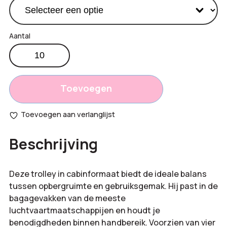
Cabin
€
25,95
trolley
Productprijs:
18-
Totaal
inch
Toevoegen
aantal
opties:
Toevoegen aan verlanglijst
Bestelling
Beschrijving
totaal:
Deze trolley in cabinformaat biedt de ideale balans
tussen opbergruimte en gebruiksgemak. Hij past in de
bagagevakken van de meeste
luchtvaartmaatschappijen en houdt je
benodigdheden binnen handbereik. Voorzien van vier