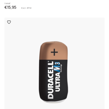
Vanaf
€15,95
Excl. BTW
Toevoegen
aan
verlanglijst