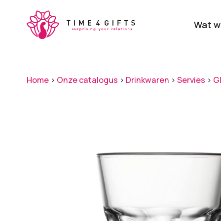
Skip
to
Wat w
main
content
Onze producten
Categ
Home
>
Onze catalogus
>
Drinkwaren
>
Servies
>
G
Laat je door ons
verrassen