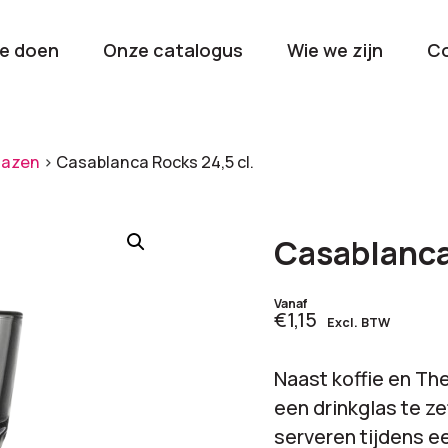
e doen
Onze catalogus
Wie we zijn
C
orieën
lazen
>
Casablanca Rocks 24,5 cl.
Kerstpakketten
Drinkwaren
2026
Gave en brui
Casablanca
flessen
Stel samen
Beurzen en
Vanaf
€1,15
Excl. BTW
Nieuwkomers 2026
evenemen
De nieuwste items
Val op met je
Naast koffie en Th
tijdens elk 
een drinkglas te ze
serveren tijdens e