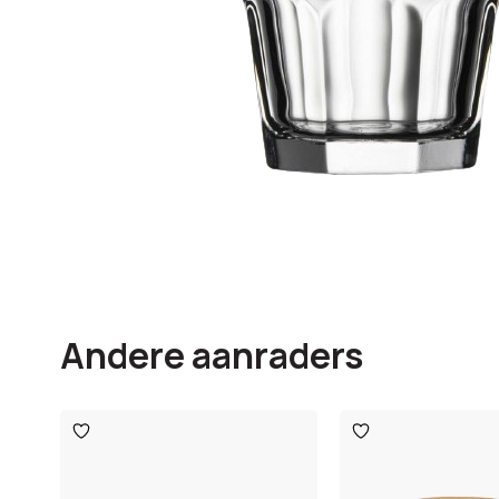
Andere aanraders
Toevoegen
Toevoegen
aan
aan
verlanglijst
verlanglijst