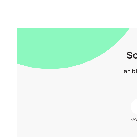
Sc
en b
*hi