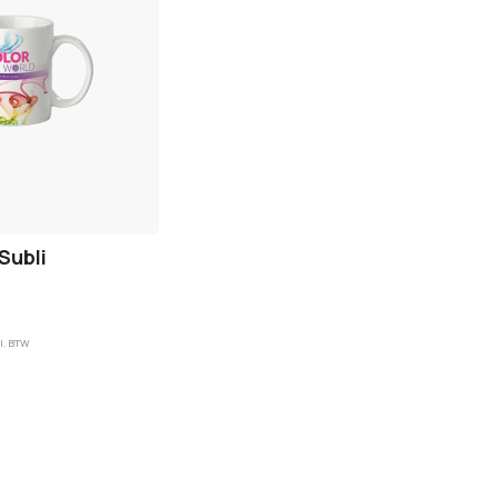
Subli
l. BTW