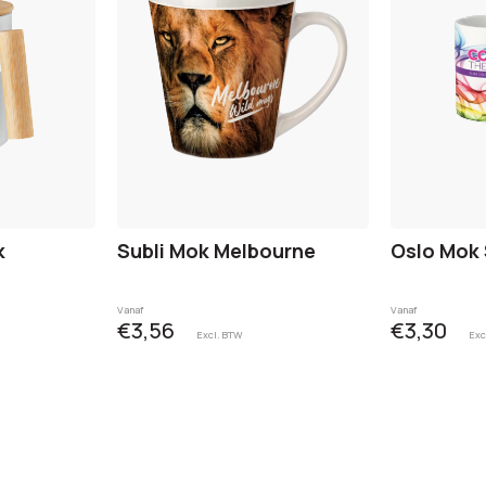
k
Subli Mok Melbourne
Oslo Mok 
Vanaf
Vanaf
€3,56
€3,30
Excl. BTW
Exc