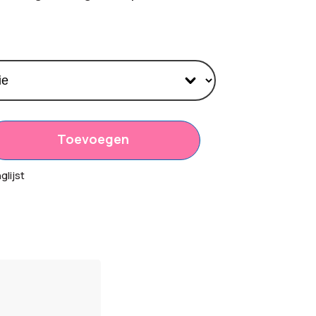
Toevoegen
15
lijst
00
,80
n