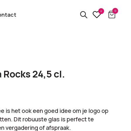
0
0
ontact
3D
relatiegeschenken
kbare
 Rocks 24,5 cl.
Van usb tot powerbank
Eco
ten
relatiegeschenken
 logo
Zero waste &
ee is het ook een goed idee om je logo op
evenement!
duurzame cadeaus
tten. Dit robuuste glas is perfect te
en vergadering of afspraak.
bekijk alle categorieën