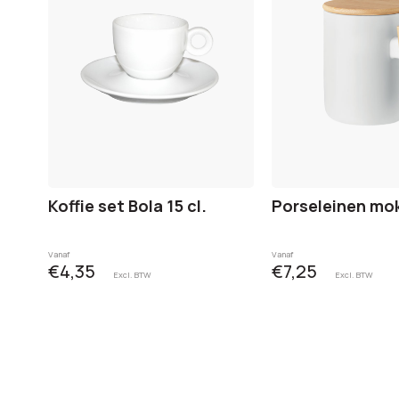
Koffie set Bola 15 cl.
Porseleinen mo
Vanaf
Vanaf
€4,35
€7,25
Excl. BTW
Excl. BTW