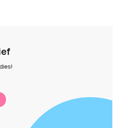
ief
dies!