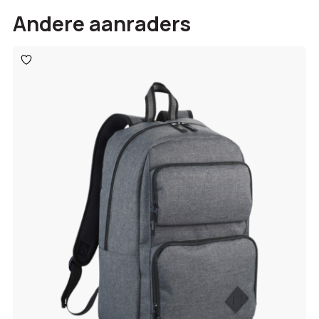
Andere aanraders
Toevoegen
aan
verlanglijst