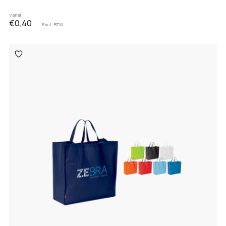
Vanaf
€0,40
Excl. BTW
Toevoegen
aan
verlanglijst