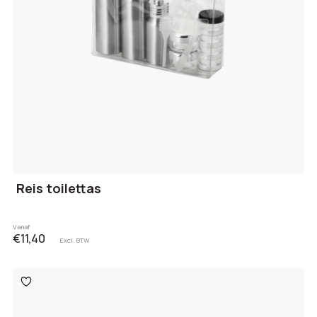
Reis toilettas
Vanaf
€11,40
Excl. BTW
Toevoegen
aan
verlanglijst