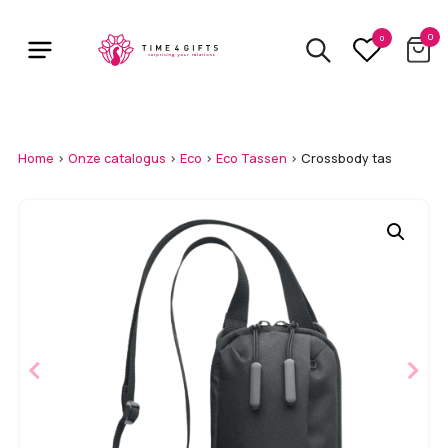
Skip
to
0
0
main
content
Home
>
Onze catalogus
>
Eco
>
Eco Tassen
>
Crossbody tas