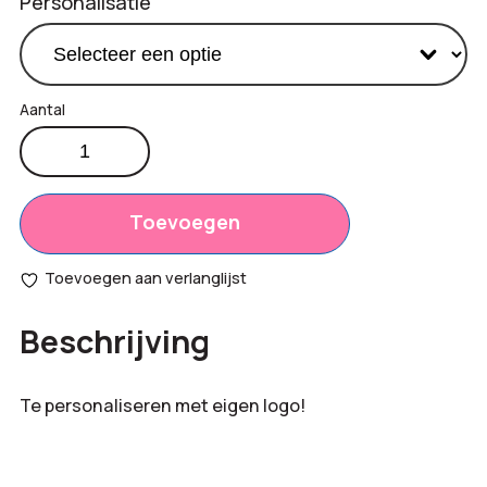
Personalisatie
Crossbody
tas
Productprijs:
€
5,85
aantal
Totaal
Toevoegen
€
0,00
opties:
Toevoegen aan verlanglijst
Bestelling
€
5,85
Beschrijving
totaal:
Te personaliseren met eigen logo!