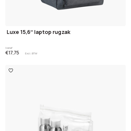
Luxe 15,6″ laptop rugzak
Vanaf
€17,75
Excl. BTW
Toevoegen
aan
verlanglijst