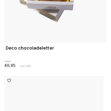
Deco chocoladeletter
Vanaf
€6,85
Excl. BTW
Toevoegen
aan
verlanglijst