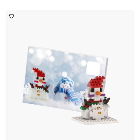
Toevoegen
aan
verlanglijst