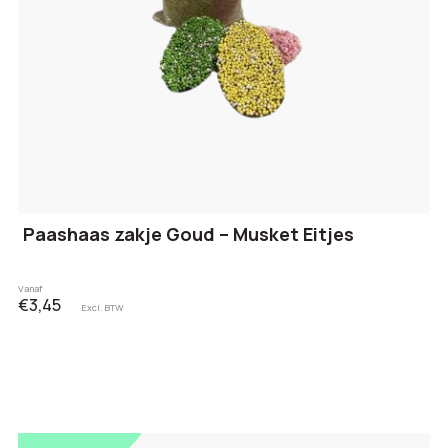
Paashaas zakje Goud – Musket Eitjes
Vanaf
€3,45
Excl. BTW