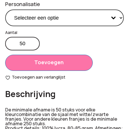
Personalisatie
Custom
made
Productprijs:
€
9,40
sjaal
Totaal
-
Toevoegen
€
0,00
Polyester
opties:
aantal
Toevoegen aan verlanglijst
Bestelling
€
470,00
Beschrijving
totaal:
De minimale afname is 50 stuks voor elke
kleurcombinatie van de sjaal met witte/zwarte
franjes. Voor andere kleuren franjes is de minimale
afname 250 stuks.
Product details: 100% lycra, 80-85 gram. Afmetingen: