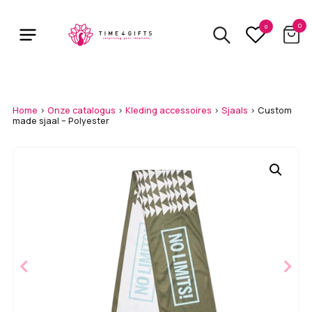
Skip
to
0
0
main
content
Home
>
Onze catalogus
>
Kleding accessoires
>
Sjaals
>
Custom
made sjaal – Polyester