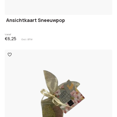
Ansichtkaart Sneeuwpop
Vanaf
€6,25
Excl. BTW
Toevoegen
aan
verlanglijst