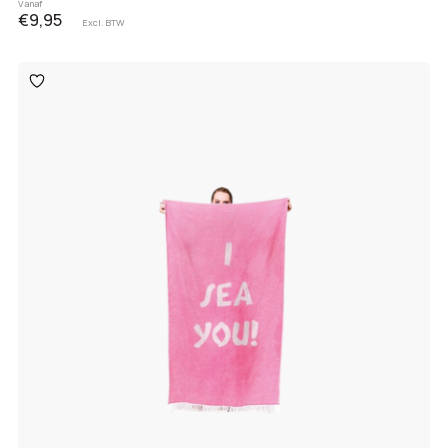
Vanaf
€9,95
Excl. BTW
Toevoegen
aan
verlanglijst