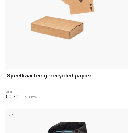
Speelkaarten gerecycled papier
Vanaf
€0,70
Excl. BTW
Toevoegen
aan
verlanglijst