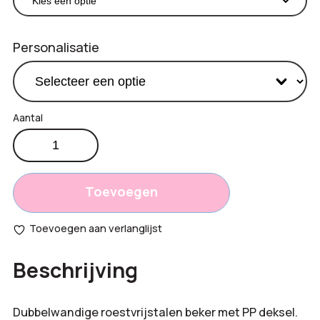
Personalisatie
Dubbelwandige
€
8,55
beker
Productprijs:
510
Totaal
ml
Toevoegen
aantal
opties:
Toevoegen aan verlanglijst
Bestelling
Beschrijving
totaal:
Dubbelwandige roestvrijstalen beker met PP deksel.