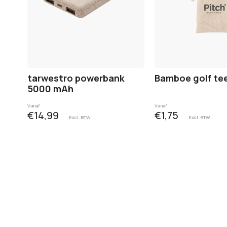
tarwestro powerbank
Bamboe golf te
5000 mAh
Vanaf
Vanaf
€14,99
€1,75
Excl. BTW
Excl. BTW