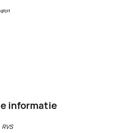
,00
lijst
,85
e informatie
RVS