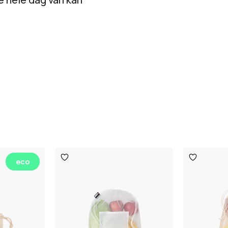
Toevoegen
Toevoege
eco
aan
aan
verlanglijst
verlanglijst