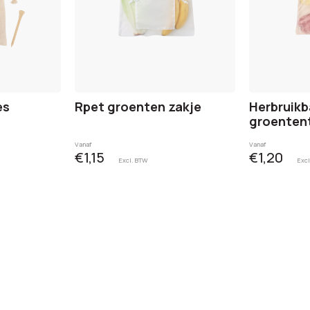
es
Rpet groenten zakje
Herbruikb
groenten
Vanaf
Vanaf
€1,15
€1,20
Excl. BTW
Excl