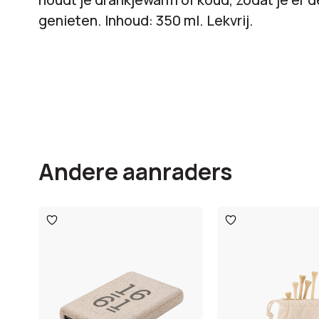
genieten. Inhoud: 350 ml. Lekvrij.
Andere aanraders
Toevoegen
Toevoegen
aan
aan
verlanglijst
verlanglijst