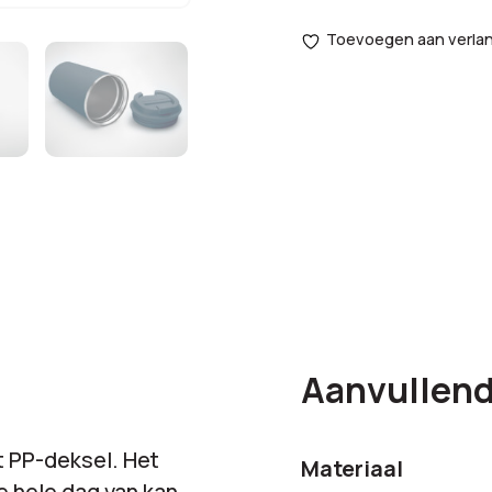
€
0
ml
opties:
aantal
Toevoegen aan verlang
Bestelling
€
5
totaal:
Aanvullend
t PP-deksel. Het
Materiaal
e hele dag van kan