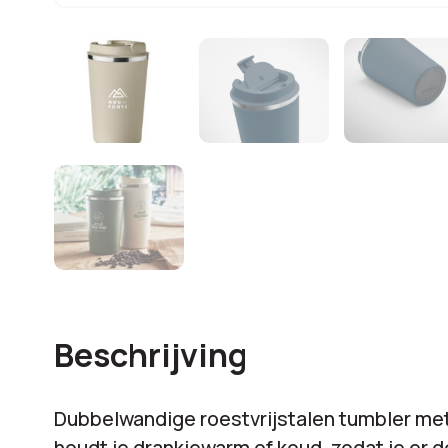
Beschrijving
Dubbelwandige roestvrijstalen tumbler me
houdt je drankjewarm of koud, zodat je er d