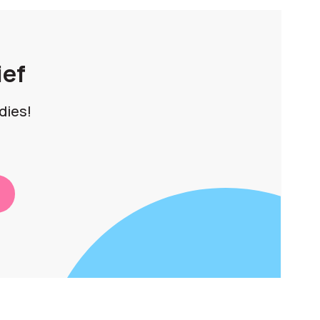
ief
dies!