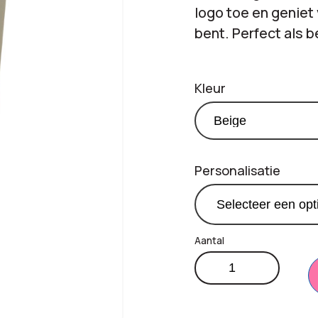
logo toe en geniet 
bent. Perfect als b
Kleur
Personalisatie
Dubbelwandige
€
5
Productprijs:
beker
350
Totaal