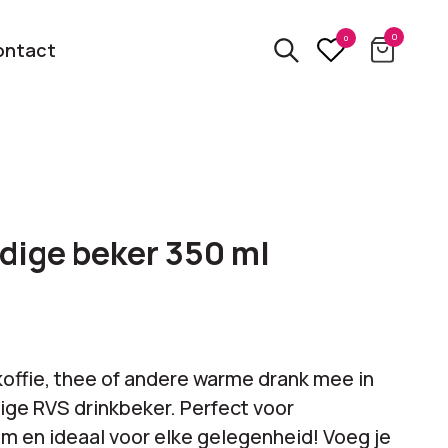
0
0
ontact
3D
relatiegeschenken
kbare
ige beker 350 ml
Van usb tot powerbank
Eco
ten
relatiegeschenken
 logo
Zero waste &
koffie, thee of andere warme drank mee in
evenement!
duurzame cadeaus
dige RVS drinkbeker. Perfect voor
 en ideaal voor elke gelegenheid! Voeg je
bekijk alle categorieën