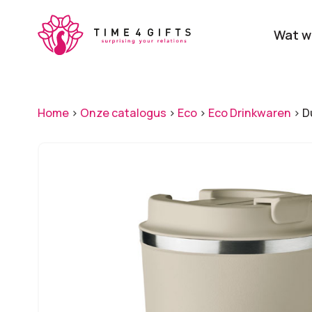
Skip
to
Wat w
main
content
Onze producten
Categ
Home
>
Onze catalogus
>
Eco
>
Eco Drinkwaren
>
Du
Laat je door ons
verrassen