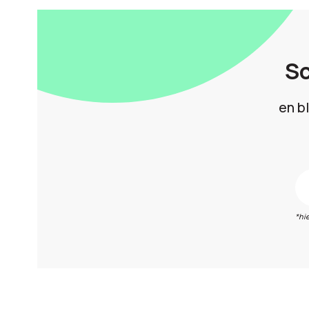
Sc
en b
*hi