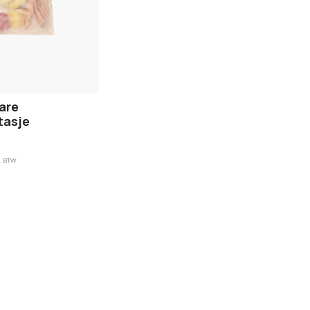
are
tasje
. BTW