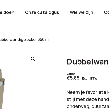
e doen
Onze catalogus
Wie we zijn
C
orieën
bbelwandige beker 350 ml
Kerstpakketten
Drinkwaren
2026
Gave en brui
Dubbelwand
flessen
Stel samen
Beurzen en
Vanaf
€5,85
Excl. BTW
Nieuwkomers 2026
evenemen
De nieuwste items
Val op met je
Neem je favoriete 
tijdens elk 
stijl met deze han
onderweg, duurzaam