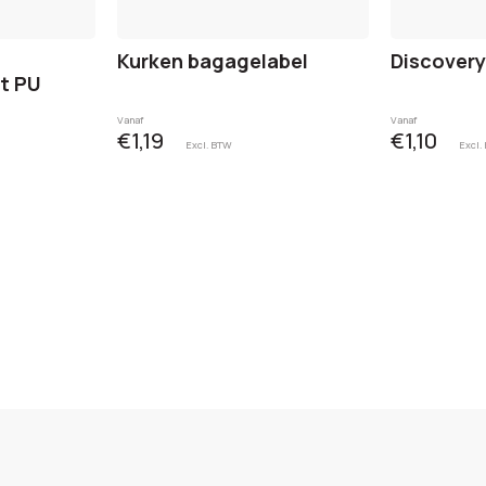
Kurken bagagelabel
Discovery
t PU
Vanaf
Vanaf
€1,19
€1,10
Excl. BTW
Excl.