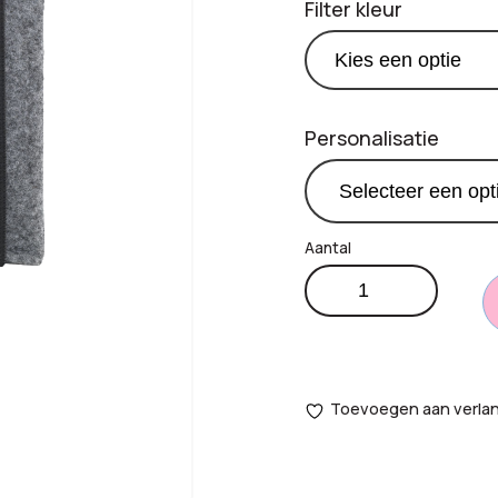
Filter kleur
Personalisatie
RPET
€
1,
Productprijs:
Paspoorthoes
aantal
Totaal
opties:
Toevoegen aan verlang
Bestelling
totaal: