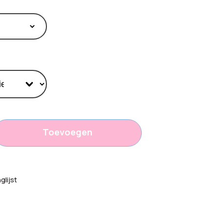
Toevoegen
15
lijst