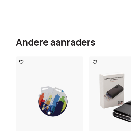
Andere aanraders
Toevoegen
Toevoegen
aan
aan
verlanglijst
verlanglijst