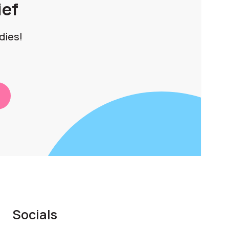
ief
dies!
Socials