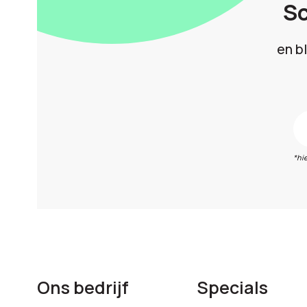
Sc
en b
*hi
Ons bedrijf
Specials