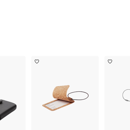
Toevoegen
Toevoege
aan
aan
verlanglijst
verlanglijst