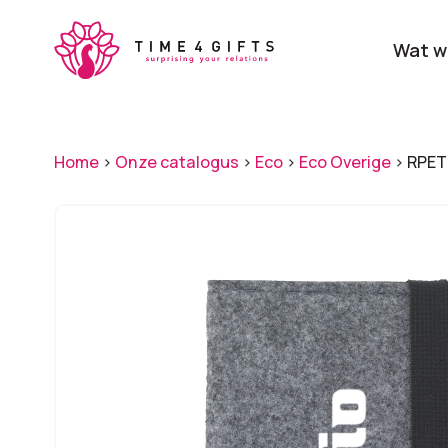
Skip
to
Wat w
main
content
Onze producten
Categ
Home
>
Onze catalogus
>
Eco
>
Eco Overige
>
RPET
Laat je door ons
verrassen