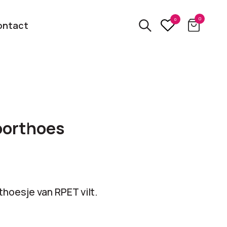
0
0
ontact
3D
relatiegeschenken
kbare
oorthoes
Van usb tot powerbank
Eco
ten
relatiegeschenken
 logo
Zero waste &
oesje van RPET vilt.
evenement!
duurzame cadeaus
bekijk alle categorieën