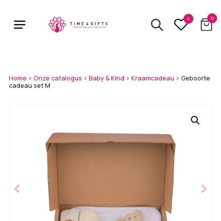
Skip
to
0
0
main
content
Home
>
Onze catalogus
>
Baby & Kind
>
Kraamcadeau
>
Geboorte
cadeau set M