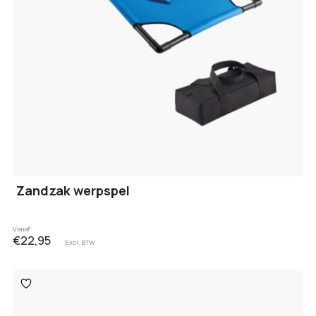
Zandzak werpspel
Vanaf
€22,95
Excl. BTW
Toevoegen
aan
verlanglijst