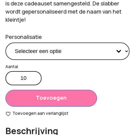
is deze cadeauset samengesteld. De slabber
wordt gepersonaliseerd met de naam van het
kleintje!
Personalisatie
Geboorte
cadeau
Productprijs:
€
27,50
set
Totaal
M
Toevoegen
€
0,00
aantal
opties:
Toevoegen aan verlanglijst
Bestelling
€
275,00
Beschrijving
totaal: