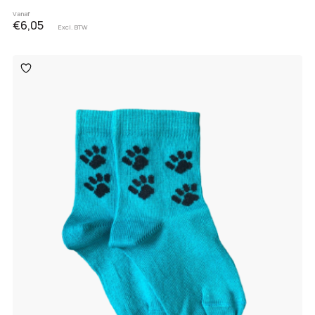
Vanaf
€6,05
Excl. BTW
Toevoegen
aan
verlanglijst