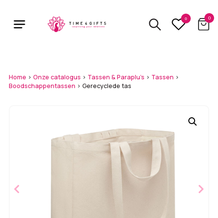
Skip
to
0
0
main
content
Home
>
Onze catalogus
>
Tassen & Paraplu's
>
Tassen
>
Boodschappentassen
>
Gerecyclede tas