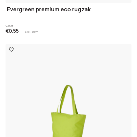
Evergreen premium eco rugzak
Vanaf
€0,55
Excl. BTW
Toevoegen
aan
verlanglijst