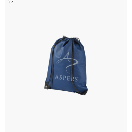
Toevoegen
aan
verlanglijst