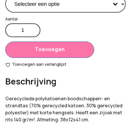
Gerecyclede
tas
Productprijs:
€
5,75
aantal
Totaal
Toevoegen
€
0,00
opties:
Toevoegen aan verlanglijst
Bestelling
€
5,75
Beschrijving
totaal:
Gerecyclede polykatoenen boodschappen- en
strandtas (70% gerecycled katoen, 30% gerecycled
polyester) met korte hengsels. Heeft een zijvak met
rits 140 gr/m². Afmeting: 38x12x41 cm.