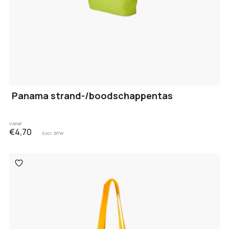
Panama strand-/boodschappentas
Vanaf
€4,70
Excl. BTW
Toevoegen
aan
verlanglijst