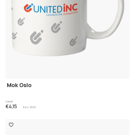
Mok Oslo
Vanaf
€4,15
Excl. BTW
Toevoegen
aan
verlanglijst