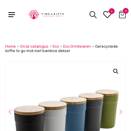
Skip
to
0
0
main
content
Home
>
Onze catalogus
>
Eco
>
Eco Drinkwaren
>
Gerecyclede
koffie to go mok met bamboe deksel