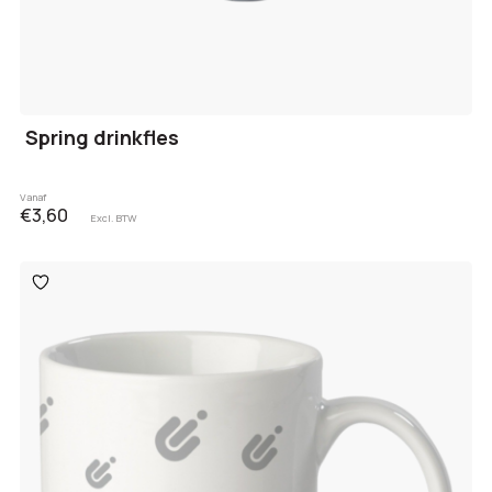
Spring drinkfles
Vanaf
€3,60
Excl. BTW
Toevoegen
aan
verlanglijst