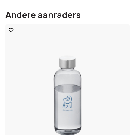
Andere aanraders
Toevoegen
aan
verlanglijst