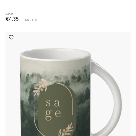
Vanaf
€4,35
Excl. BTW
Toevoegen
aan
verlanglijst