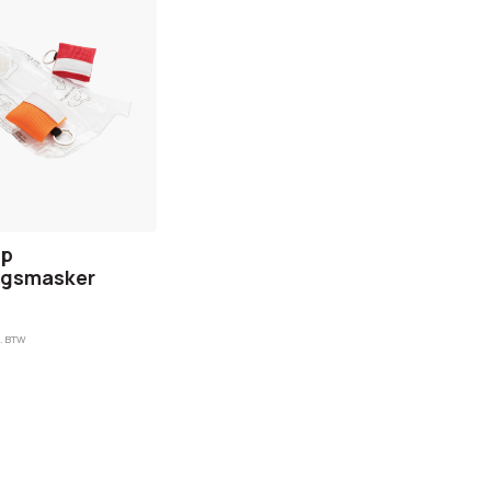
lp
gsmasker
. BTW