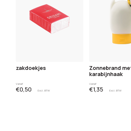
zakdoekjes
Zonnebrand me
karabijnhaak
Vanaf
Vanaf
€0,50
€1,35
Excl. BTW
Excl. BTW