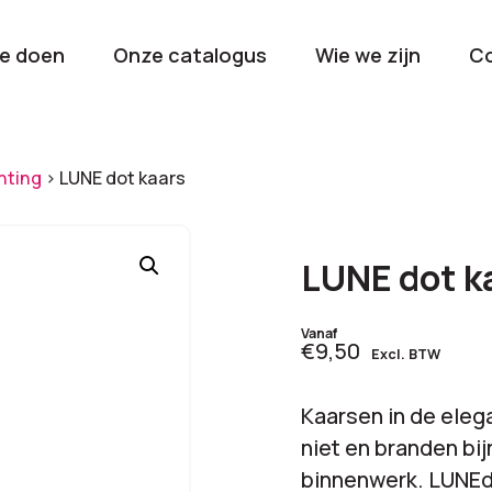
e doen
Onze catalogus
Wie we zijn
C
orieën
chting
>
LUNE dot kaars
Kerstpakketten
Drinkwaren
2026
Gave en brui
LUNE dot k
flessen
Stel samen
Beurzen en
Vanaf
€9,50
Excl. BTW
Nieuwkomers 2026
evenemen
De nieuwste items
Val op met je
Kaarsen in de ele
tijdens elk 
niet en branden bi
binnenwerk. LUNEdo