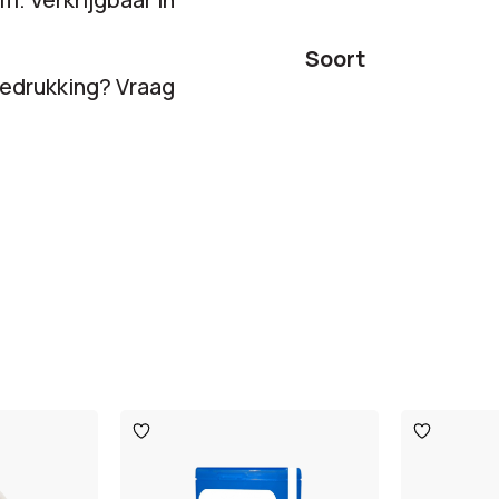
Soort
bedrukking? Vraag
Toevoegen
Toevoege
aan
aan
verlanglijst
verlanglijst