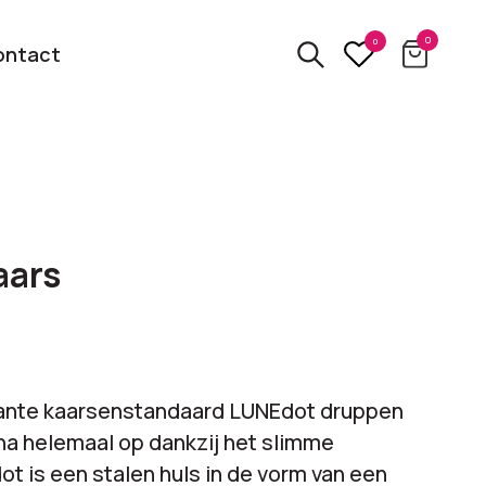
0
0
ontact
3D
relatiegeschenken
kbare
aars
Van usb tot powerbank
Eco
ten
relatiegeschenken
 logo
Zero waste &
gante kaarsenstandaard LUNEdot druppen
evenement!
duurzame cadeaus
jna helemaal op dankzij het slimme
t is een stalen huls in de vorm van een
bekijk alle categorieën