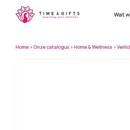
Skip
to
Wat w
main
content
Onze producten
Categ
Home
>
Onze catalogus
>
Home & Wellness
>
Verli
Laat je door ons
verrassen