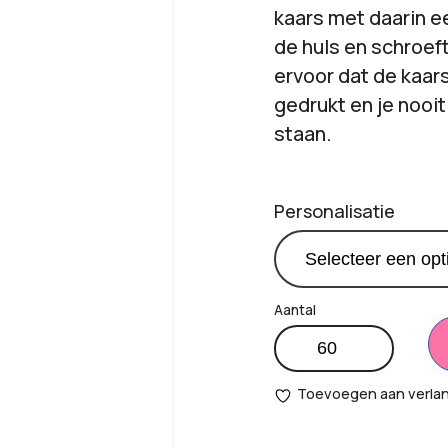
kaars met daarin e
de huls en schroeft
ervoor dat de kaar
gedrukt en je nooit
staan.
Personalisatie
LUNE
Productprijs:
€
9,
dot
kaars
Toevoegen aan verlang
Totaal
aantal
€
0,
opties: