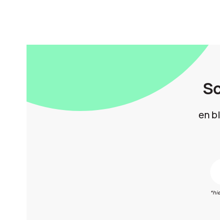
Sc
en b
*hi