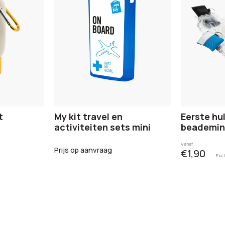
t
My kit travel en
Eerste hu
activiteiten sets mini
beademin
Vanaf
Prijs op aanvraag
€1,90
Excl