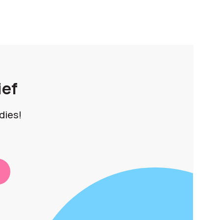
ief
dies!