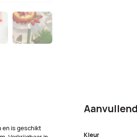
Bestelling
€
57
totaal:
Aanvullend
 en is geschikt
Kleur
. Verkrijgbaar in