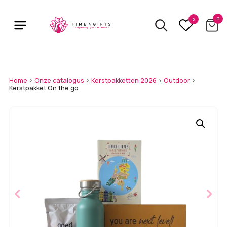
Skip
to
0
0
main
content
Home
>
Onze catalogus
>
Kerstpakketten 2026
>
Outdoor
>
Kerstpakket On the go