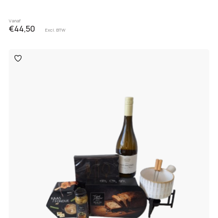
Vanaf
€44,50
Excl. BTW
Toevoegen
aan
verlanglijst