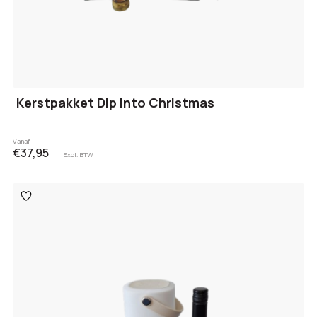
Kerstpakket Dip into Christmas
Vanaf
€37,95
Excl. BTW
Toevoegen
aan
verlanglijst