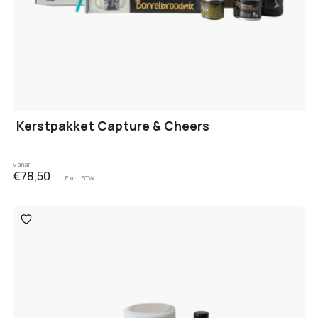
Kerstpakket Capture & Cheers
Vanaf
€78,50
Excl. BTW
Toevoegen
aan
verlanglijst