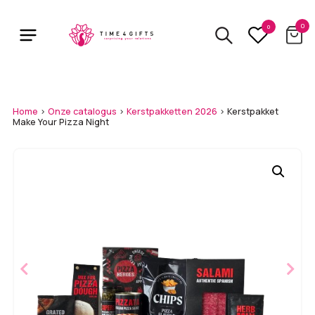
Skip
to
0
0
main
content
Home
>
Onze catalogus
>
Kerstpakketten 2026
>
Kerstpakket
Make Your Pizza Night