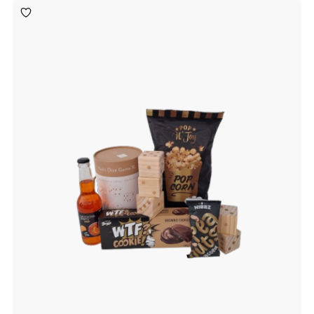
Toevoegen
aan
verlanglijst