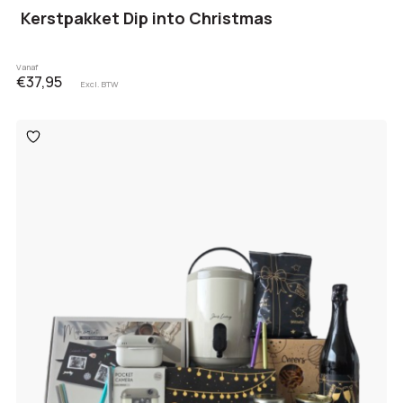
Kerstpakket Dip into Christmas
Vanaf
€37,95
Excl. BTW
Toevoegen
aan
verlanglijst