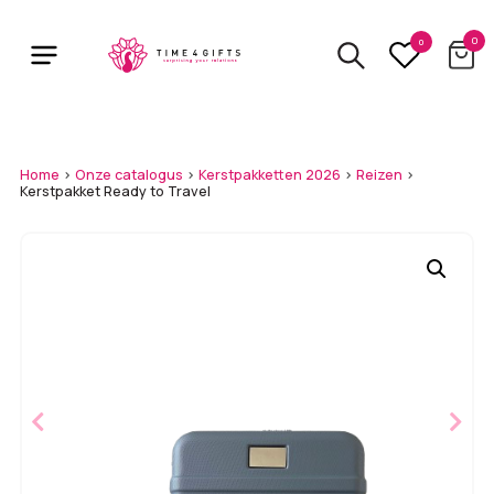
Skip
to
0
0
main
content
Home
>
Onze catalogus
>
Kerstpakketten 2026
>
Reizen
>
Kerstpakket Ready to Travel