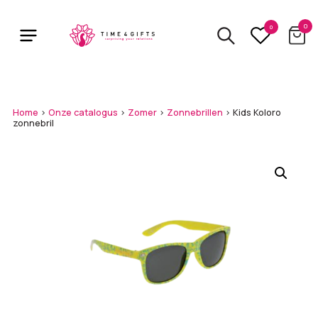
Skip
to
0
0
main
content
Home
>
Onze catalogus
>
Zomer
>
Zonnebrillen
>
Kids Koloro
zonnebril