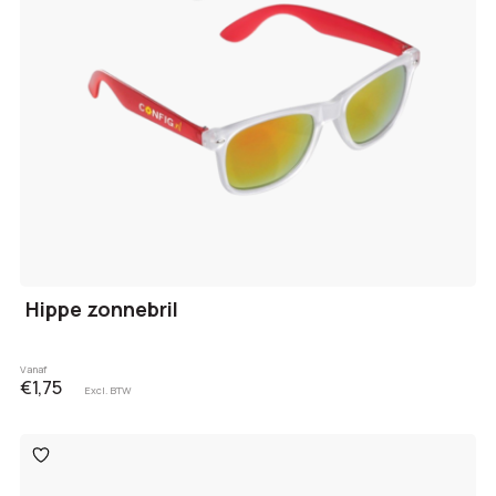
Hippe zonnebril
Vanaf
€1,75
Excl. BTW
Toevoegen
aan
verlanglijst