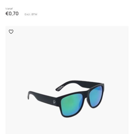
Vanaf
€0,70
Excl. BTW
Toevoegen
aan
verlanglijst