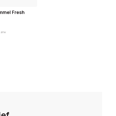
mmel Fresh
. BTW
ief