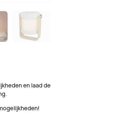
totaal:
jkheden en laad de
ng.
smogelijkheden!