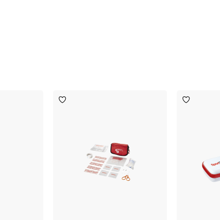
Toevoegen
Toevoege
aan
aan
verlanglijst
verlanglijst