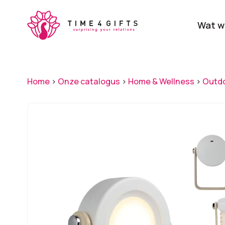
Skip
to
Wat w
main
content
Onze producten
Categ
Home
>
Onze catalogus
>
Home & Wellness
>
Outd
Laat je door ons
verrassen