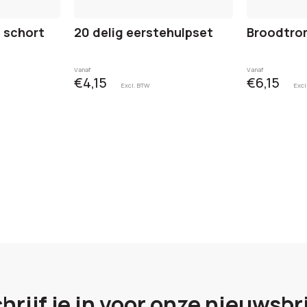
 schort
20 delig eerstehulpset
Broodtro
Vanaf
Vanaf
€4,15
€6,15
Excl. BTW
Excl
hrijf je in voor onze nieuwsbr