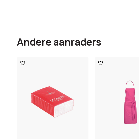
Andere aanraders
Toevoegen
Toevoegen
aan
aan
verlanglijst
verlanglijst