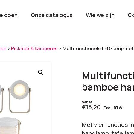
e doen
Onze catalogus
Wie we zijn
C
orieën
oor
>
Picknick & kamperen
>
Multifunctionele LED-lamp me
Kerstpakketten
Drinkwaren
2026
Gave en brui
Multifunct
flessen
Stel samen
bamboe ha
Beurzen en
Nieuwkomers 2026
evenemen
Vanaf
€15,20
De nieuwste items
Val op met je
Excl. BTW
tijdens elk 
Met vier functies i
hanglamp, tafellam