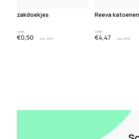
zakdoekjes
Reeva katoenen
Vanaf
Vanaf
€0,50
€4,47
Excl. BTW
Excl. BTW
Sc