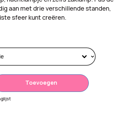
dig aan met drie verschillende standen,
uiste sfeer kunt creëren.
Toevoegen
,20
lijst
00
2,00