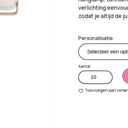
verlichting eenvou
zodat je altijd de j
Personalisatie
Multifunctionele
Productprijs:
€
15
LED-
lamp
Toevoegen aan verlang
Totaal
met
€
0,
opties:
bamboe
handvat
Bestelling
€
15
aantal