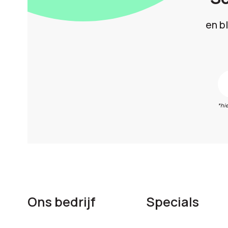
en b
*hi
Ons bedrijf
Specials