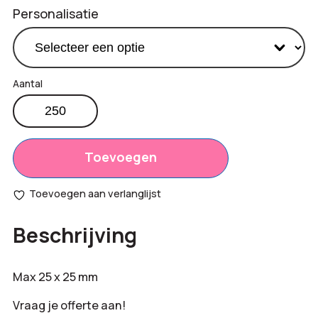
Personalisatie
Metalen
pins
Productprijs:
€
1,15
met
Totaal
emaille
Toevoegen
€
0,00
in
opties:
eigen
Toevoegen aan verlanglijst
vorm
Bestelling
aantal
€
287,50
Beschrijving
totaal:
Max 25 x 25 mm
Vraag je offerte aan!