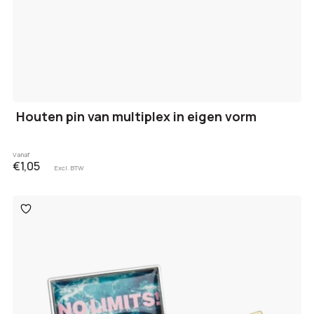
Houten pin van multiplex in eigen vorm
Vanaf
€1,05
Excl. BTW
Toevoegen
aan
verlanglijst