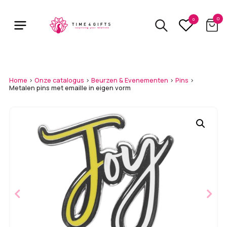
Skip
to
0
0
main
content
Home
>
Onze catalogus
>
Beurzen & Evenementen
>
Pins
>
Metalen pins met emaille in eigen vorm