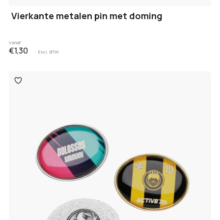
Vierkante metalen pin met doming
Vanaf
€1,30
Excl. BTW
Toevoegen
aan
verlanglijst