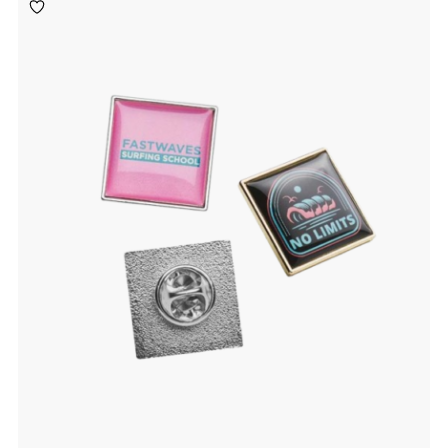
Toevoegen
aan
verlanglijst