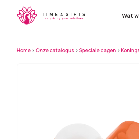
Skip
to
Wat w
main
content
Onze producten
Categ
Home
>
Onze catalogus
>
Speciale dagen
>
Koning
Laat je door ons
verrassen