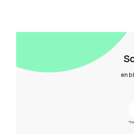
Sc
en b
*hi