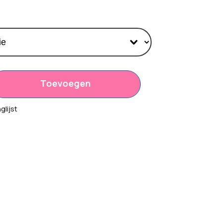
Toevoegen
70
lijst
00
00