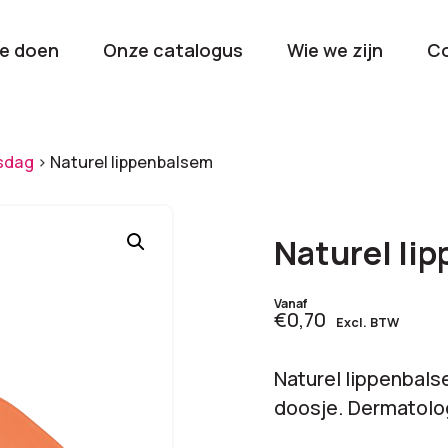
e doen
Onze catalogus
Wie we zijn
C
orieën
sdag
>
Naturel lippenbalsem
Kerstpakketten
Drinkwaren
2026
Gave en brui
Naturel li
flessen
Stel samen
Beurzen en
Vanaf
€0,70
Excl. BTW
Nieuwkomers 2026
evenemen
De nieuwste items
Val op met je
Naturel lippenbalse
tijdens elk 
doosje. Dermatolog