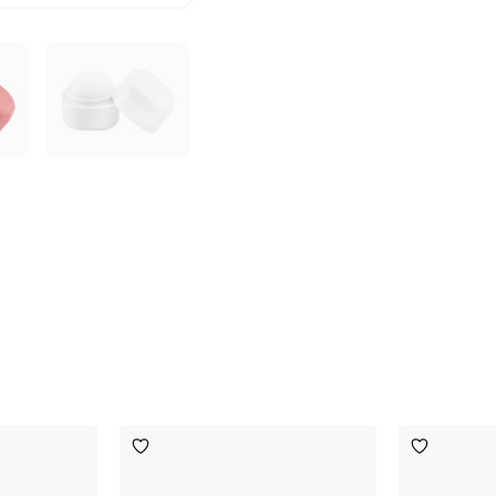
Toevoegen
Toevoege
aan
aan
verlanglijst
verlanglijst