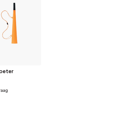
oeter
raag