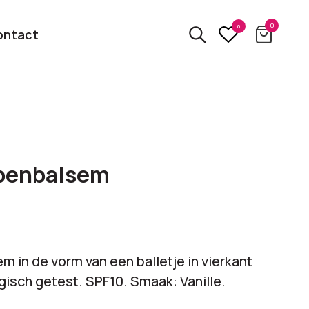
0
0
ontact
3D
relatiegeschenken
kbare
ppenbalsem
Van usb tot powerbank
Eco
ten
relatiegeschenken
 logo
Zero waste &
m in de vorm van een balletje in vierkant
evenement!
duurzame cadeaus
isch getest. SPF10. Smaak: Vanille.
bekijk alle categorieën