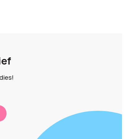
ief
dies!