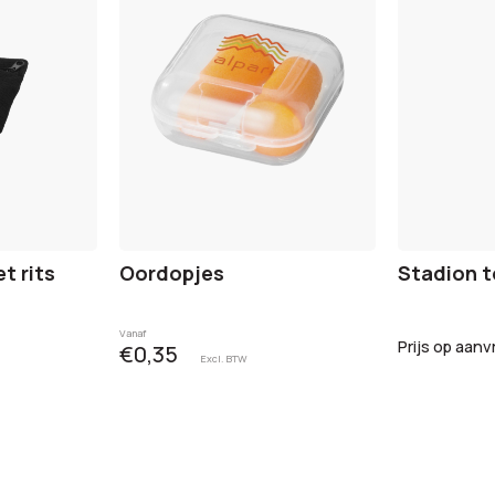
t rits
Oordopjes
Stadion t
Vanaf
Prijs op aanv
€0,35
Excl. BTW