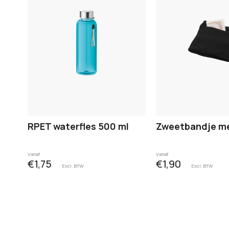
RPET waterfles 500 ml
Zweetbandje me
Vanaf
Vanaf
€1,75
€1,90
Excl. BTW
Excl. BTW