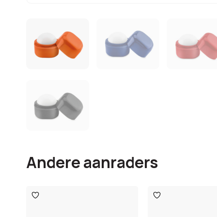
Andere aanraders
Toevoegen
Toevoegen
aan
aan
verlanglijst
verlanglijst