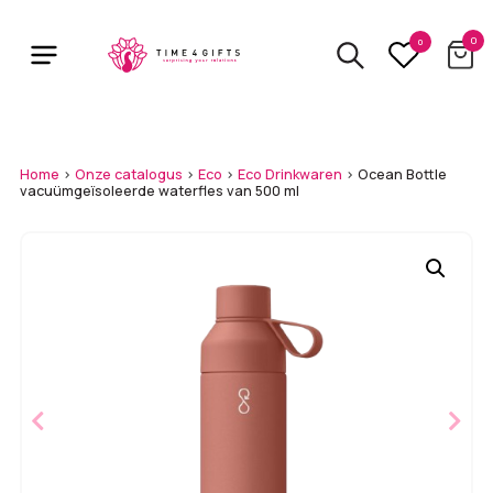
Skip
to
0
0
main
content
Home
>
Onze catalogus
>
Eco
>
Eco Drinkwaren
>
Ocean Bottle
vacuümgeïsoleerde waterfles van 500 ml