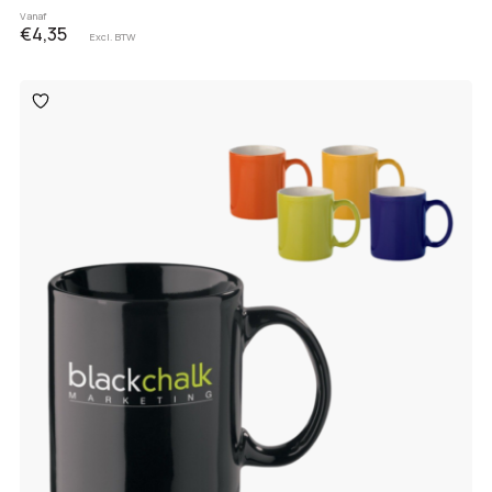
Vanaf
€4,35
Excl. BTW
Toevoegen
aan
verlanglijst