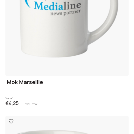
Mok Marseille
Vanaf
€4,25
Excl. BTW
Toevoegen
aan
verlanglijst