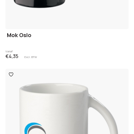
Mok Oslo
Vanaf
€4,35
Excl. BTW
Toevoegen
aan
verlanglijst