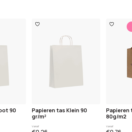
Toevoegen
Toevoege
aan
aan
verlanglijst
verlanglijst
oot 90
Papieren tas Klein 90
Papieren 
gr/m²
80g/m2
Vanaf
Vanaf
€0,26
€0,76