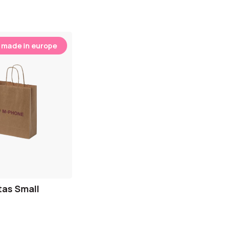
n
made in europe
tas Small