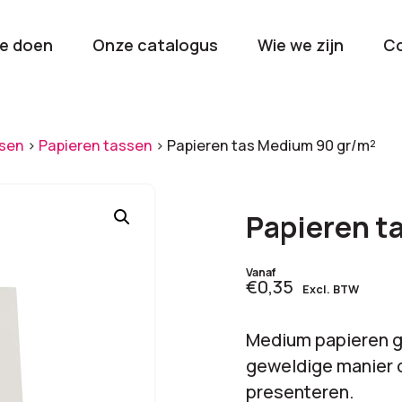
e doen
Onze catalogus
Wie we zijn
C
orieën
sen
>
Papieren tassen
>
Papieren tas Medium 90 gr/m²
Kerstpakketten
Drinkwaren
2026
Gave en brui
Papieren t
flessen
Stel samen
Beurzen en
Vanaf
€0,35
Excl. BTW
Nieuwkomers 2026
evenemen
De nieuwste items
Val op met je
Medium papieren g
tijdens elk 
geweldige manier o
presenteren.