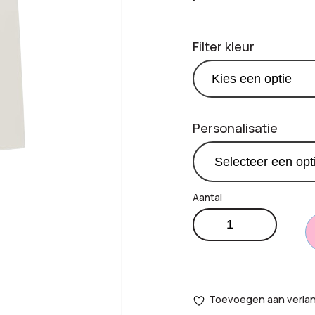
Filter kleur
Personalisatie
Papieren
€
0
Productprijs:
tas
Medium
Totaal
90
opties:
gr/m²
Toevoegen aan verlang