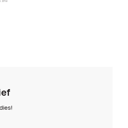
l. BTW
ief
dies!