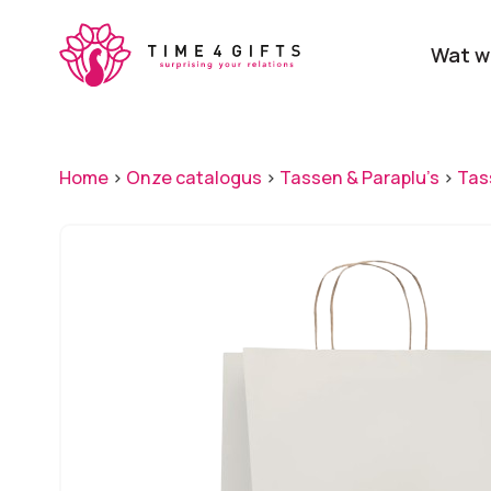
Skip
to
Wat w
main
content
Onze producten
Categ
Home
>
Onze catalogus
>
Tassen & Paraplu's
>
Tas
Laat je door ons
verrassen