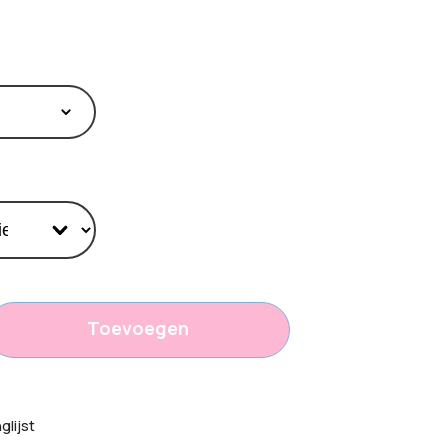
Toevoegen
,35
lijst