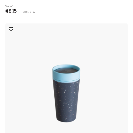
Vanaf
€8,15
Excl. BTW
Toevoegen
aan
verlanglijst