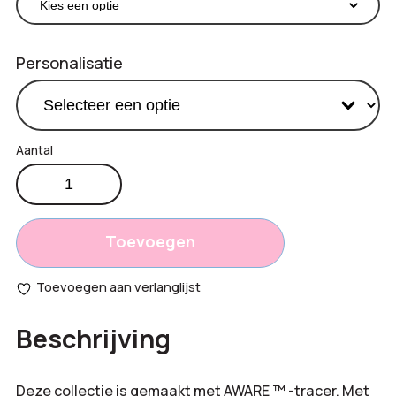
Personalisatie
5
€
3,80
Panel
Productprijs:
280gr
Totaal
recycled
Toevoegen
katoenen
opties:
cap
Toevoegen aan verlanglijst
aantal
Bestelling
Beschrijving
totaal:
Deze collectie is gemaakt met AWARE ™ -tracer. Met