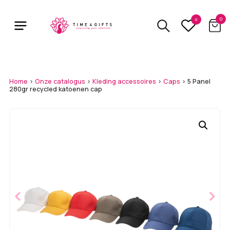
Skip
to
0
0
main
content
Home
>
Onze catalogus
>
Kleding accessoires
>
Caps
>
5 Panel
280gr recycled katoenen cap