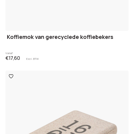
Koffiemok van gerecyclede koffiebekers
Vanaf
€17,60
Excl. BTW
Toevoegen
aan
verlanglijst