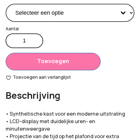
Projectiewekker
aantal
Productprijs:
€
16,90
Totaal
Toevoegen
€
0,00
opties:
Toevoegen aan verlanglijst
Bestelling
€
16,90
Beschrijving
totaal:
• Synthetische kast voor een moderne uitstraling
• LCD-display met duidelijke uren- en
minutenweergave
• Projectie van de tijd op het plafond voor extra