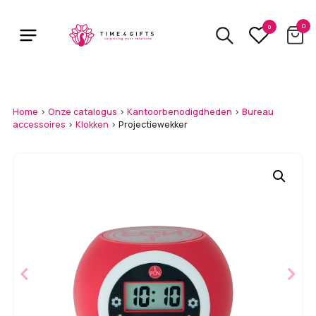
Skip
to
0
0
main
content
Home
>
Onze catalogus
>
Kantoorbenodigdheden
>
Bureau
accessoires
>
Klokken
>
Projectiewekker