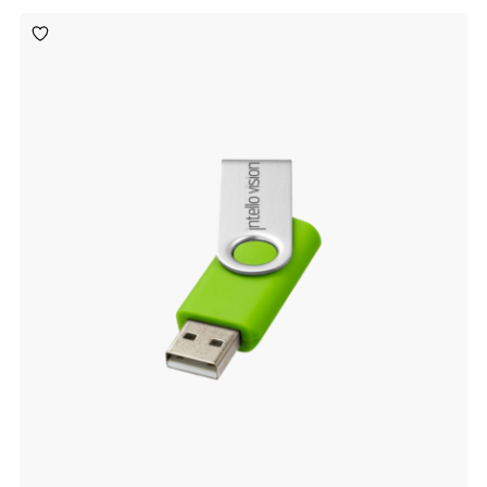
Toevoegen
aan
verlanglijst