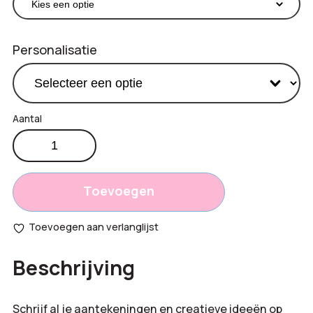
Personalisatie
Recycled
€
3,70
lederen
Productprijs:
A5
Totaal
hardcover
Toevoegen
notitieboek
opties:
aantal
Toevoegen aan verlanglijst
Bestelling
Beschrijving
totaal:
Schrijf al je aantekeningen en creatieve ideeën op