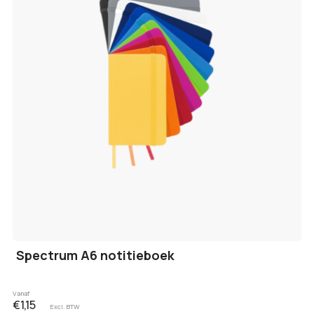
Spectrum A6 notitieboek
Vanaf
€1,15
Excl. BTW