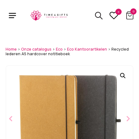
Skip
to
0
0
main
content
Home
>
Onze catalogus
>
Eco
>
Eco Kantoorartikelen
>
Recycled
lederen A5 hardcover notitieboek