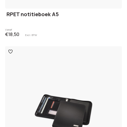
RPET notitieboek A5
Vanaf
€18,50
Excl. BTW
Toevoegen
aan
verlanglijst