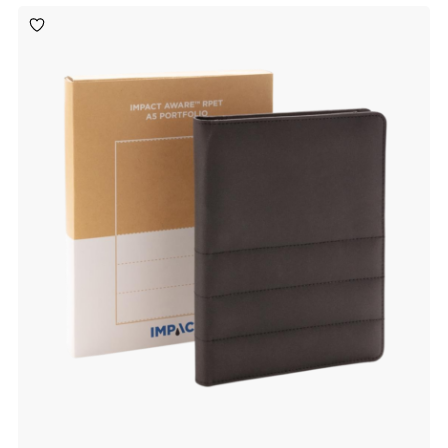
Toevoegen
aan
verlanglijst