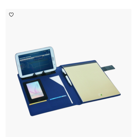
Toevoegen
aan
verlanglijst