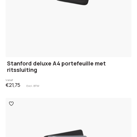
Stanford deluxe A4 portefeuille met
ritssluiting
Vanaf
€21,75
Excl. BTW
Toevoegen
aan
verlanglijst