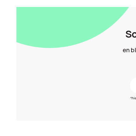
Sc
en b
*hi