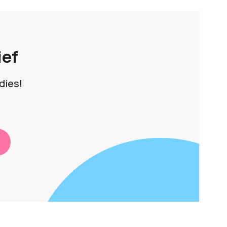
ief
dies!