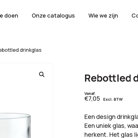
e doen
Onze catalogus
Wie we zijn
C
orieën
bottled drinkglas
Kerstpakketten
Drinkwaren
2026
Gave en brui
Rebottled 
flessen
Stel samen
Beurzen en
Vanaf
€7,05
Excl. BTW
Nieuwkomers 2026
evenemen
De nieuwste items
Val op met je
Een design drinkgl
tijdens elk 
Een uniek glas, waa
herkent. Het glas l