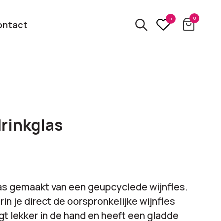
0
0
ontact
3D
relatiegeschenken
kbare
drinkglas
Van usb tot powerbank
Eco
ten
relatiegeschenken
 logo
Zero waste &
as gemaakt van een geupcyclede wijnfles.
evenement!
duurzame cadeaus
rin je direct de oorspronkelijke wijnfles
igt lekker in de hand en heeft een gladde
bekijk alle categorieën