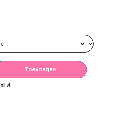
Toevoegen
05
lijst
00
6,25