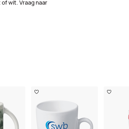
 of wit. Vraag naar
Toevoegen
Toevoege
aan
aan
verlanglijst
verlanglijst