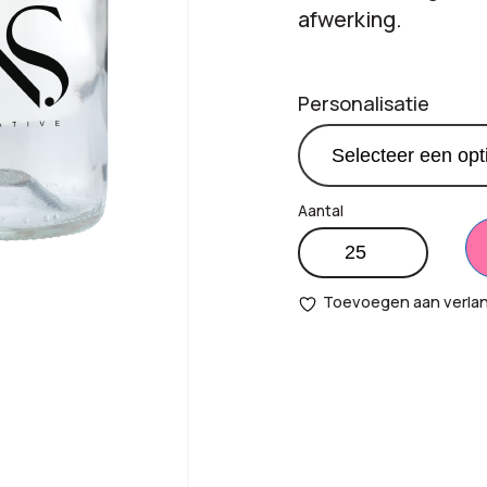
afwerking.
Personalisatie
Rebottled
Productprijs:
€
7,
drinkglas
aantal
Toevoegen aan verlang
Totaal
€
0,
opties:
Bestelling
€
17
totaal: