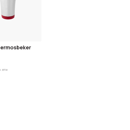
hermosbeker
l. BTW