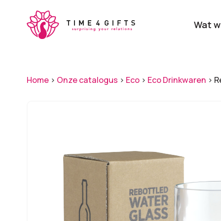
Skip
to
Wat w
main
content
Onze producten
Categ
Home
>
Onze catalogus
>
Eco
>
Eco Drinkwaren
>
Re
Laat je door ons
verrassen