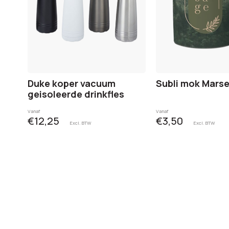
Duke koper vacuum
Subli mok Marse
geisoleerde drinkfles
Vanaf
Vanaf
€12,25
€3,50
Excl. BTW
Excl. BTW