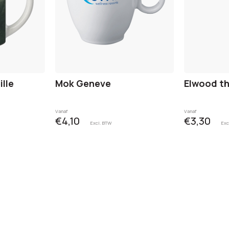
ille
Mok Geneve
Elwood t
Vanaf
Vanaf
€4,10
€3,30
Excl. BTW
Exc