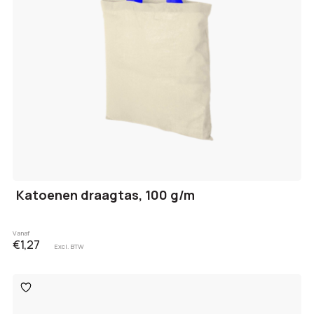
Katoenen draagtas, 100 g/m
Vanaf
€1,27
Excl. BTW
Toevoegen
aan
verlanglijst