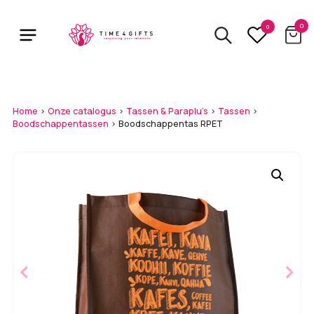
Skip
to
0
0
main
content
Home
>
Onze catalogus
>
Tassen & Paraplu's
>
Tassen
>
Boodschappentassen
>
Boodschappentas RPET