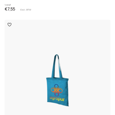
Vanaf
€7,55
Excl. BTW
Toevoegen
aan
verlanglijst