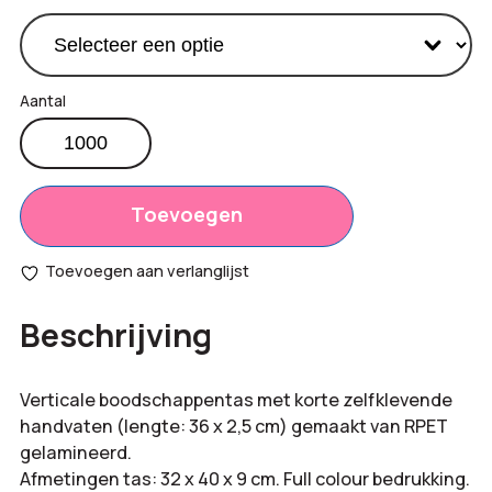
Boodschappentas
RPET
Productprijs:
€
1,80
aantal
Totaal
Toevoegen
€
0,00
opties:
Toevoegen aan verlanglijst
Bestelling
€
1.800,00
Beschrijving
totaal:
Verticale boodschappentas met korte zelfklevende
handvaten (lengte: 36 x 2,5 cm) gemaakt van RPET
gelamineerd.
Afmetingen tas: 32 x 40 x 9 cm. Full colour bedrukking.