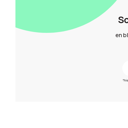
Sc
en b
*hi