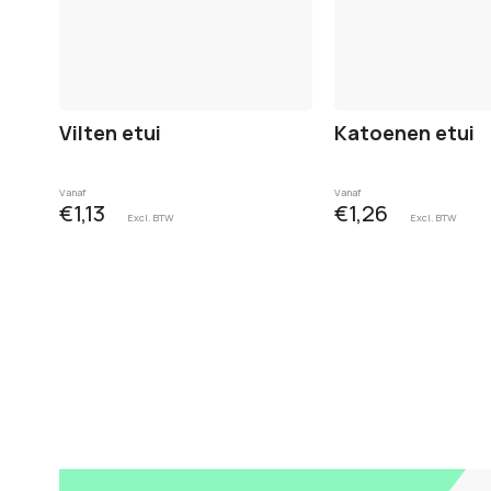
Vilten etui
Katoenen etui
Vanaf
Vanaf
€1,13
€1,26
Excl. BTW
Excl. BTW