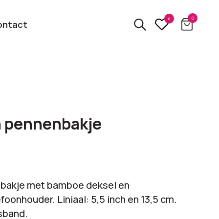
0
0
ontact
3D
relatiegeschenken
kbare
n pennenbakje
Van usb tot powerbank
Eco
ten
relatiegeschenken
 logo
Zero waste &
nbakje met bamboe deksel en
evenement!
duurzame cadeaus
oonhouder. Liniaal: 5,5 inch en 13,5 cm.
gsband.
bekijk alle categorieën