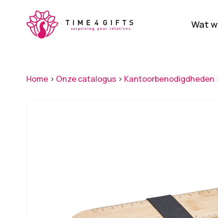
Skip
to
Wat w
main
content
Onze producten
Categ
Home
>
Onze catalogus
>
Kantoorbenodigdheden
Laat je door ons
verrassen