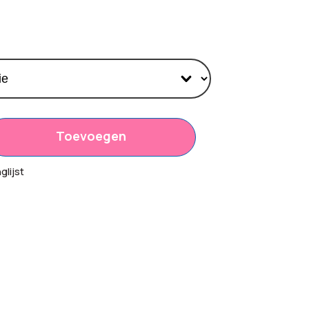
Toevoegen
18
lijst
00
,80