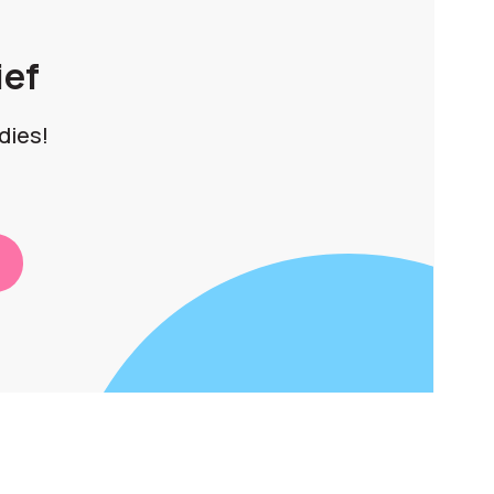
ief
dies!