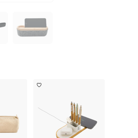
Toevoegen
aan
verlanglijst