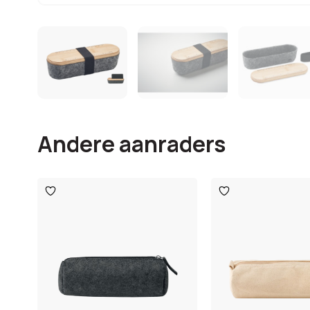
Andere aanraders
Toevoegen
Toevoegen
aan
aan
verlanglijst
verlanglijst