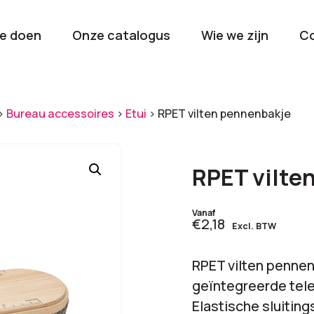
e doen
Onze catalogus
Wie we zijn
C
orieën
>
Bureau accessoires
>
Etui
>
RPET vilten pennenbakje
Kerstpakketten
Drinkwaren
2026
Gave en brui
RPET vilte
flessen
Stel samen
Beurzen en
Vanaf
€2,18
Excl. BTW
Nieuwkomers 2026
evenemen
De nieuwste items
Val op met je
RPET vilten penne
tijdens elk 
geïntegreerde telef
Elastische sluitin