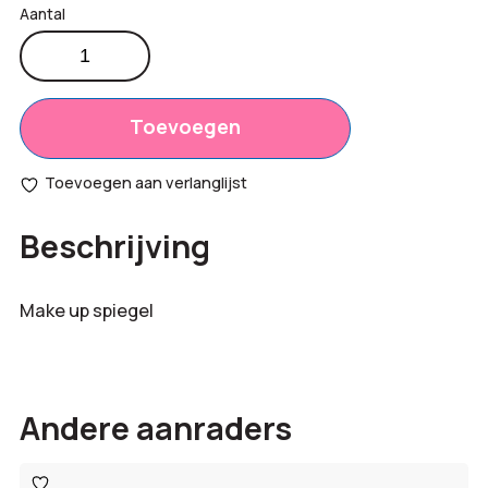
Make
up
Productprijs:
€
0,27
spiegel
Totaal
aantal
Toevoegen
€
0,00
opties:
Toevoegen aan verlanglijst
Bestelling
€
0,27
Beschrijving
totaal:
Make up spiegel
Andere aanraders
Toevoegen