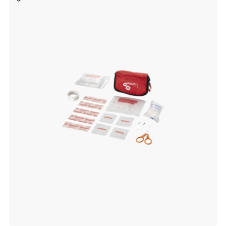
aan
verlanglijst