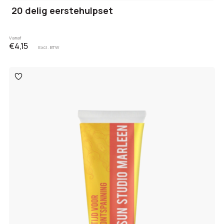
20 delig eerstehulpset
Vanaf
€4,15
Excl. BTW
Toevoegen
aan
verlanglijst