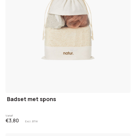
Badset met spons
Vanaf
€3,80
Excl. BTW