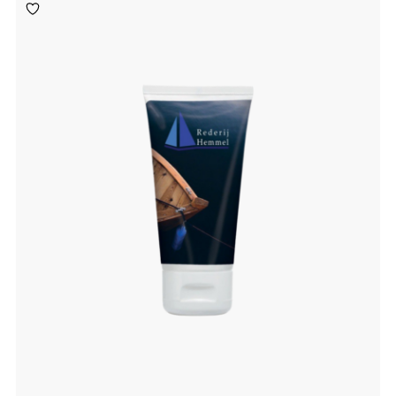
Toevoegen
aan
verlanglijst