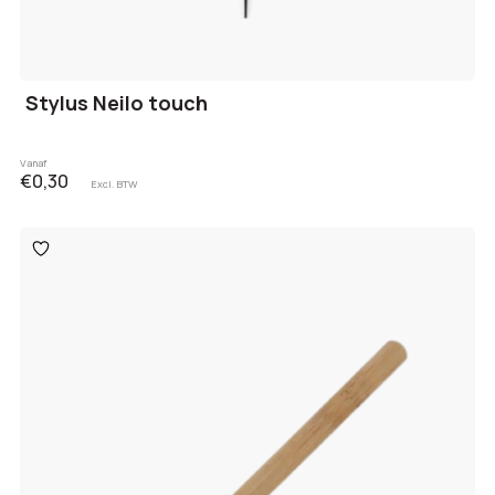
Stylus Neilo touch
Vanaf
€0,30
Excl. BTW
Toevoegen
aan
verlanglijst