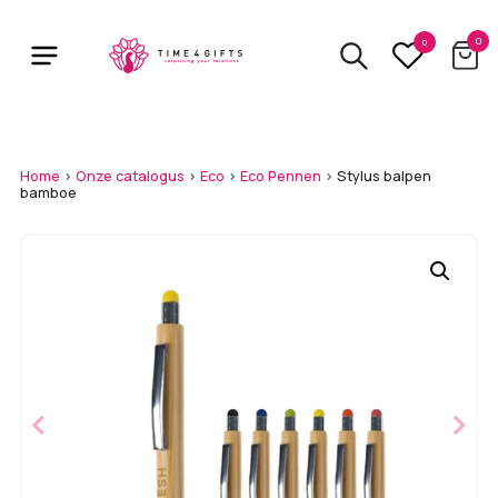
Skip
to
0
0
main
content
Home
>
Onze catalogus
>
Eco
>
Eco Pennen
>
Stylus balpen
bamboe