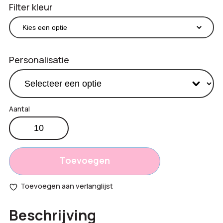
Filter kleur
Personalisatie
Stylus
€
1,33
balpen
Productprijs:
bamboe
Totaal
aantal
Toevoegen
opties:
Toevoegen aan verlanglijst
Bestelling
Beschrijving
totaal: