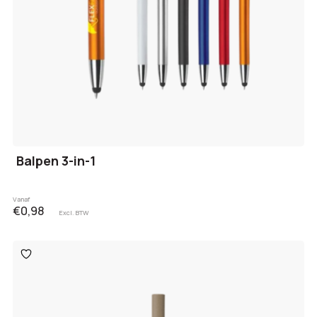
Balpen 3-in-1
Vanaf
€0,98
Excl. BTW
Toevoegen
aan
verlanglijst