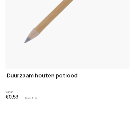
Duurzaam houten potlood
Vanaf
€0,53
Excl. BTW