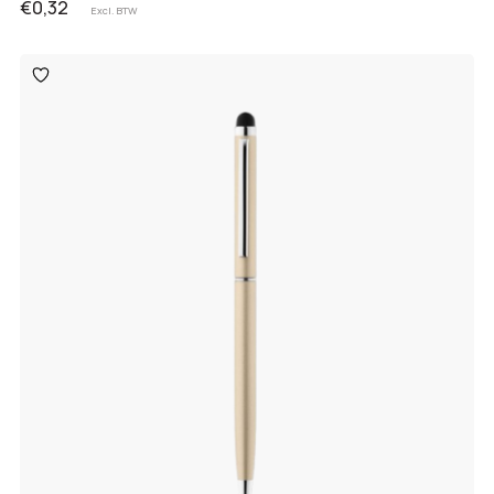
€0,32
Excl. BTW
Toevoegen
aan
verlanglijst