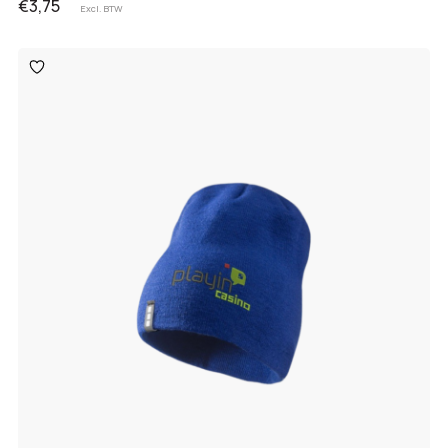
€3,75
Excl. BTW
Toevoegen
aan
verlanglijst