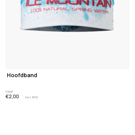
Hoofdband
Vanaf
€2,00
Excl. BTW