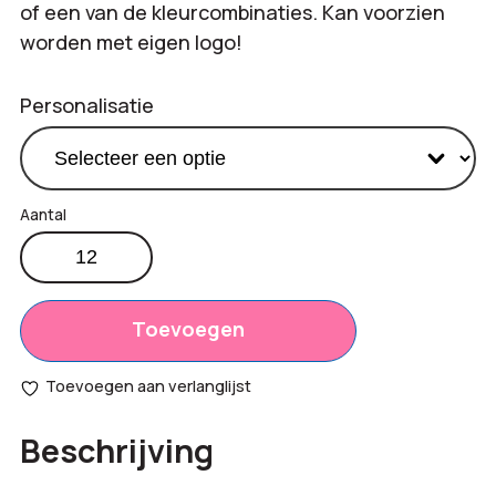
of een van de kleurcombinaties. Kan voorzien
worden met eigen logo!
Personalisatie
Teddy
Beanie
Productprijs:
€
3,50
aantal
Totaal
Toevoegen
€
0,00
opties:
Toevoegen aan verlanglijst
Bestelling
€
42,00
Beschrijving
totaal: