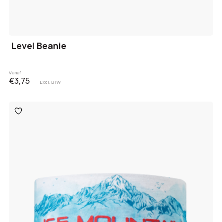
Level Beanie
Vanaf
€3,75
Excl. BTW
Toevoegen
aan
verlanglijst