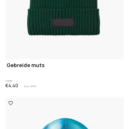
Gebreide muts
Vanaf
€4,40
Excl. BTW
Toevoegen
aan
verlanglijst