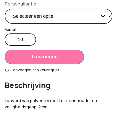
Personalisatie
Telefoon
lanyard
Productprijs:
€
0,85
aantal
Totaal
Toevoegen
€
0,00
opties:
Toevoegen aan verlanglijst
Bestelling
€
8,50
Beschrijving
totaal:
Lanyard van polyester met telefoonhouder en
veiligheidsgesp. 2 cm.