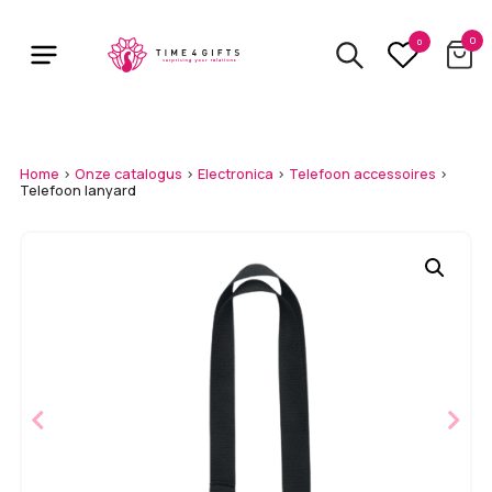
Skip
to
0
0
main
content
Home
>
Onze catalogus
>
Electronica
>
Telefoon accessoires
>
Telefoon lanyard