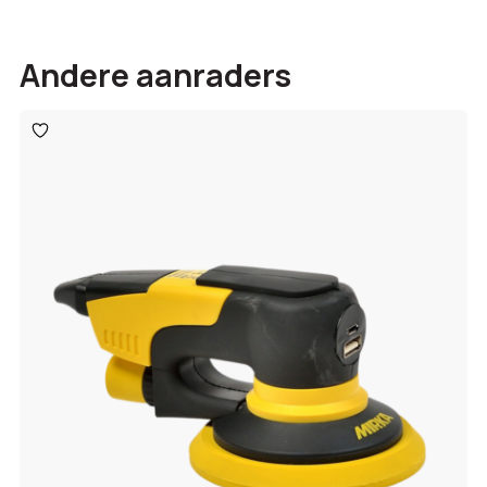
Andere aanraders
Toevoegen
aan
verlanglijst