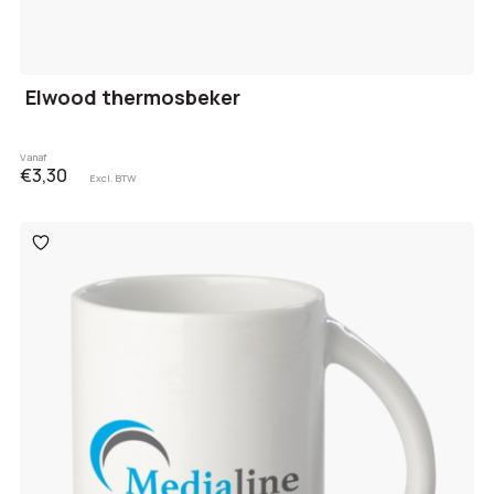
Elwood thermosbeker
Vanaf
€3,30
Excl. BTW
Toevoegen
aan
verlanglijst