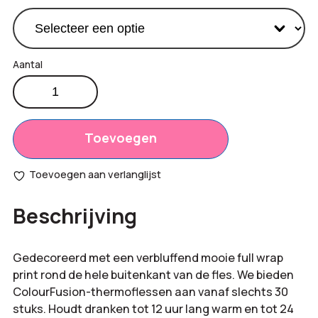
Thermische
full
Productprijs:
€
17,95
colour
Totaal
drinkfles
Toevoegen
€
0,00
aantal
opties:
Toevoegen aan verlanglijst
Bestelling
€
17,95
Beschrijving
totaal:
Gedecoreerd met een verbluffend mooie full wrap
print rond de hele buitenkant van de fles. We bieden
ColourFusion-thermoflessen aan vanaf slechts 30
stuks. Houdt dranken tot 12 uur lang warm en tot 24