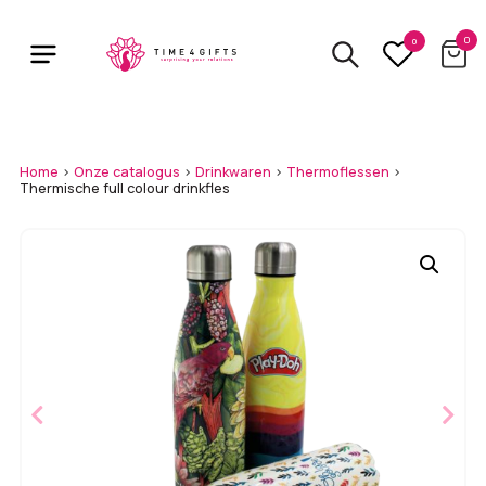
Skip
to
0
0
main
content
Home
>
Onze catalogus
>
Drinkwaren
>
Thermoflessen
>
Thermische full colour drinkfles