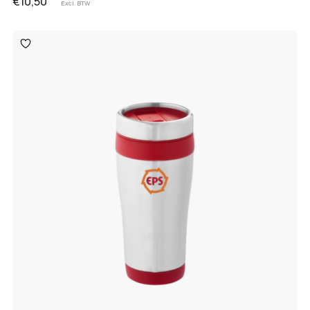
€10,50
Excl. BTW
Toevoegen
aan
verlanglijst