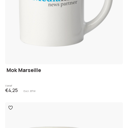
Mok Marseille
Vanaf
€4,25
Excl. BTW
Toevoegen
aan
verlanglijst