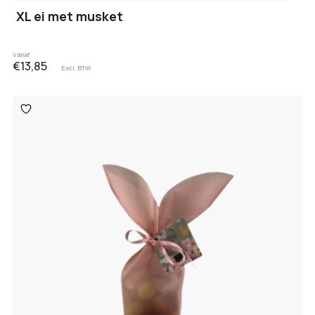
XL ei met musket
Vanaf
€13,85
Excl. BTW
Toevoegen
aan
verlanglijst