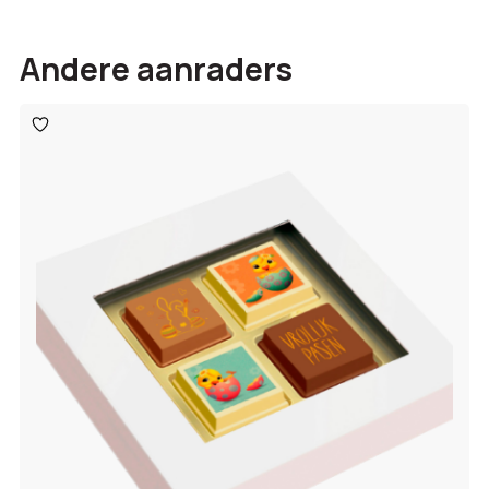
Andere aanraders
Toevoegen
aan
verlanglijst