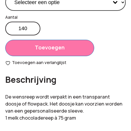
Wensreep
-
Productprijs:
€
3,20
Vrolijk
Totaal
pasen
Toevoegen
€
0,00
aantal
opties:
Toevoegen aan verlanglijst
Bestelling
€
448,00
Beschrijving
totaal:
De wensreep wordt verpakt in een transparant
doosje of flowpack. Het doosje kan voorzien worden
van een gepersonaliseerde sleeve.
1 melk chocoladereep à 75 gram