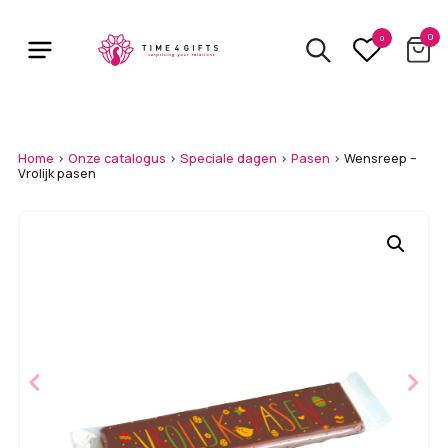
Skip
to
0
0
main
content
Home
>
Onze catalogus
>
Speciale dagen
>
Pasen
>
Wensreep –
Vrolijk pasen