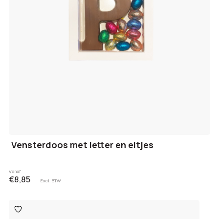
Vensterdoos met letter en eitjes
Vanaf
€8,85
Excl. BTW
Toevoegen
aan