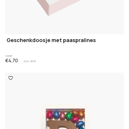
Geschenkdoosje met paaspralines
Vanaf
€4,70
Excl. BTW
Toevoegen
aan
verlanglijst