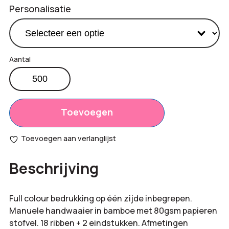
Personalisatie
Bamboe
handwaaier
Productprijs:
€
3,00
aantal
Totaal
Toevoegen
€
0,00
opties:
Toevoegen aan verlanglijst
Bestelling
€
1.500,00
Beschrijving
totaal:
Full colour bedrukking op één zijde inbegrepen.
Manuele handwaaier in bamboe met 80gsm papieren
stofvel. 18 ribben + 2 eindstukken. Afmetingen