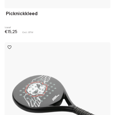
Picknickkleed
Vanaf
€15,25
Excl. BTW
Toevoegen
aan
verlanglijst