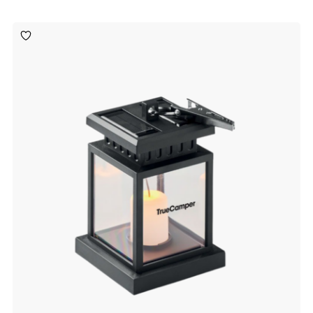
Toevoegen
aan
verlanglijst