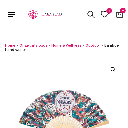
Skip
to
0
0
main
content
Home
>
Onze catalogus
>
Home & Wellness
>
Outdoor
>
Bamboe
handwaaier