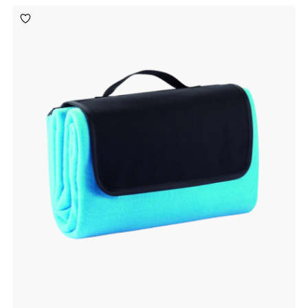
Toevoegen
aan
verlanglijst