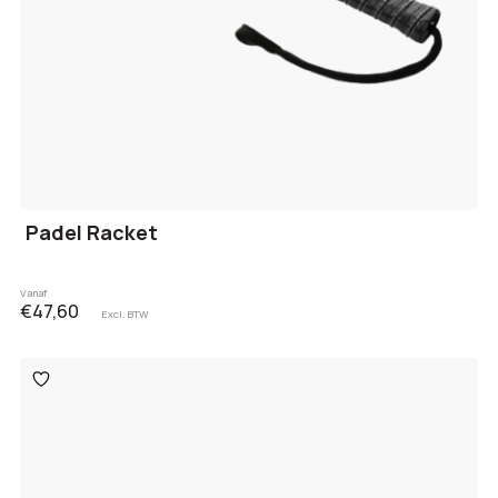
Padel Racket
Vanaf
€47,60
Excl. BTW
Toevoegen
aan
verlanglijst