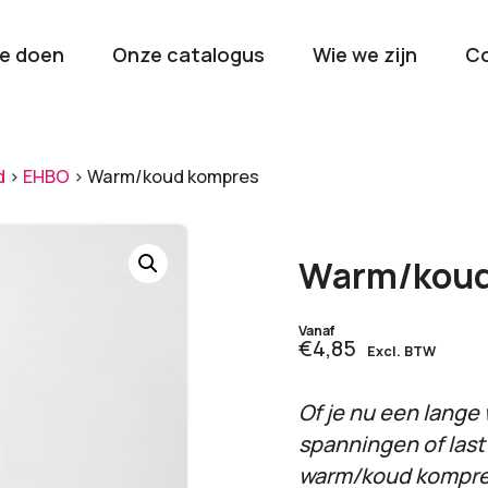
e doen
Onze catalogus
Wie we zijn
C
orieën
d
>
EHBO
>
Warm/koud kompres
Kerstpakketten
Drinkwaren
2026
Gave en brui
Warm/koud
flessen
Stel samen
Beurzen en
Vanaf
€4,85
Excl. BTW
Nieuwkomers 2026
evenemen
De nieuwste items
Val op met je
Of je nu een lange
tijdens elk 
spanningen of last
warm/koud kompres 