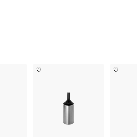
Toevoegen
Toevoege
aan
aan
verlanglijst
verlanglijst