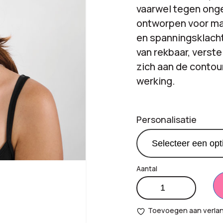
vaarwel tegen ong
ontworpen voor max
en spanningsklach
van rekbaar, verste
zich aan de contou
werking.
Personalisatie
Warm/koud
Productprijs:
€
4,
kompres
aantal
Toevoegen aan verlang
Totaal