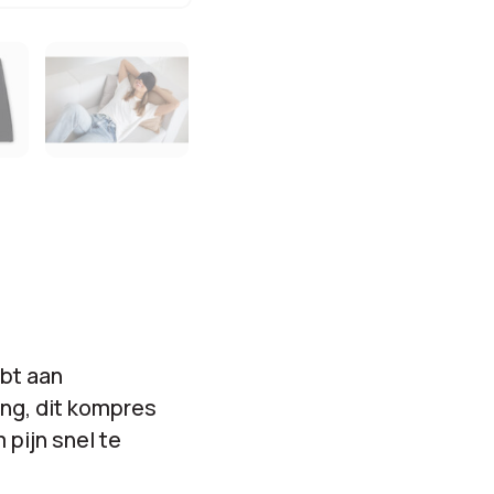
€
0,
opties:
Bestelling
€
4,
totaal:
ebt aan
ing, dit kompres
 pijn snel te