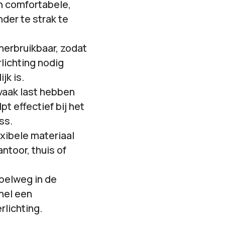
en comfortabele,
der te strak te
herbruikbaar, zodat
lichting nodig
jk is.
 vaak last hebben
pt effectief bij het
ss.
exibele materiaal
ntoor, thuis of
mpelweg in de
nel een
rlichting.