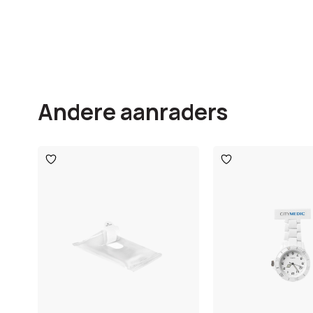
Andere aanraders
Toevoegen
Toevoegen
aan
aan
verlanglijst
verlanglijst