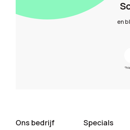
Sc
en b
*hi
Ons bedrijf
Specials