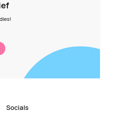
ief
dies!
Socials