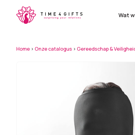
Skip
to
Wat w
main
content
Onze producten
Categ
Home
>
Onze catalogus
>
Gereedschap & Veilighei
Laat je door ons
verrassen