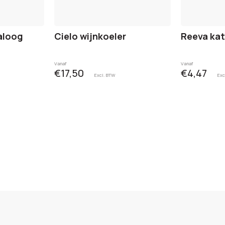
aloog
Cielo wijnkoeler
Reeva ka
Vanaf
Vanaf
€17,50
€4,47
Excl. BTW
Exc