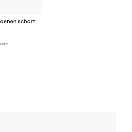
toenen schort
l. BTW