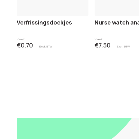
Verfrissingsdoekjes
Nurse watch an
Vanaf
Vanaf
€0,70
€7,50
Excl. BTW
Excl. BTW