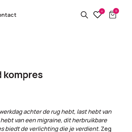
0
0
ontact
3D
relatiegeschenken
kbare
 kompres
Van usb tot powerbank
Eco
ten
relatiegeschenken
 logo
Zero waste &
 werkdag achter de rug hebt, last hebt van
evenement!
duurzame cadeaus
 hebt van een migraine, dit herbruikbare
biedt de verlichting die je verdient.
Zeg
bekijk alle categorieën