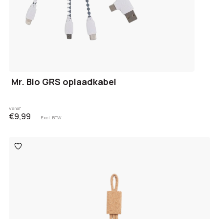
Mr. Bio GRS oplaadkabel
Vanaf
€9,99
Excl. BTW
Toevoegen
aan
verlanglijst