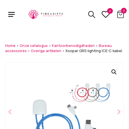
Skip
to
0
0
main
content
Home
>
Onze catalogus
>
Kantoorbenodigdheden
>
Bureau
accessoires
>
Overige artikelen
>
Xoopar GRS lighting ICE-C kabel