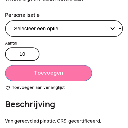
Personalisatie
Xoopar
GRS
Productprijs:
€
17,98
lighting
Totaal
ICE-
Toevoegen
€
0,00
C
opties:
kabel
Toevoegen aan verlanglijst
aantal
Bestelling
€
179,80
Beschrijving
totaal:
Van gerecycled plastic, GRS-gecertificeerd.