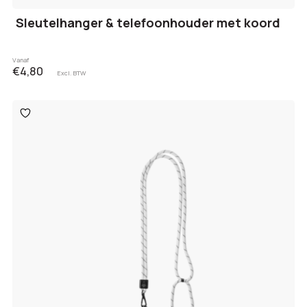
Sleutelhanger & telefoonhouder met koord
Vanaf
€4,80
Excl. BTW
Toevoegen
aan
verlanglijst