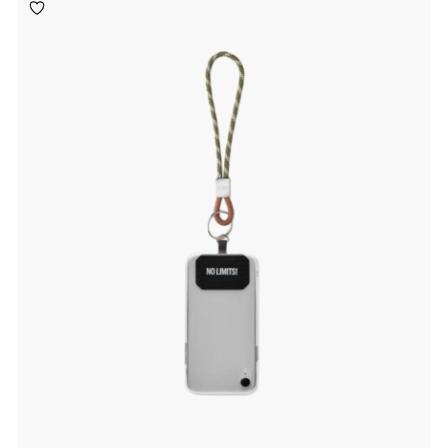
Toevoegen
aan
verlanglijst