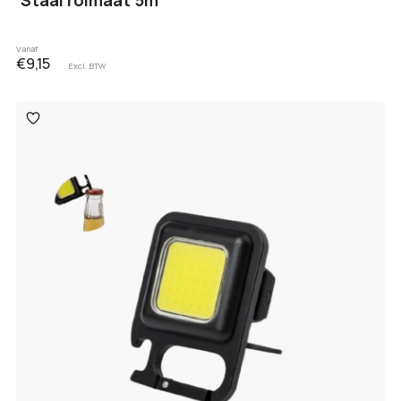
Vanaf
€9,15
Excl. BTW
Toevoegen
aan
verlanglijst