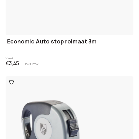
Economic Auto stop rolmaat 3m
Vanaf
€3,45
Excl. BTW
Toevoegen
aan
verlanglijst