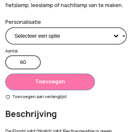
fietslamp, leeslamp of nachtlamp van te maken.
Personalisatie
Multifunctionele
zaklamp
Productprijs:
€
23,30
aantal
Totaal
Toevoegen
€
0,00
opties:
Toevoegen aan verlanglijst
Bestelling
€
1.398,00
Beschrijving
totaal:
De FlashLight/NightLight Rechargeable is geen