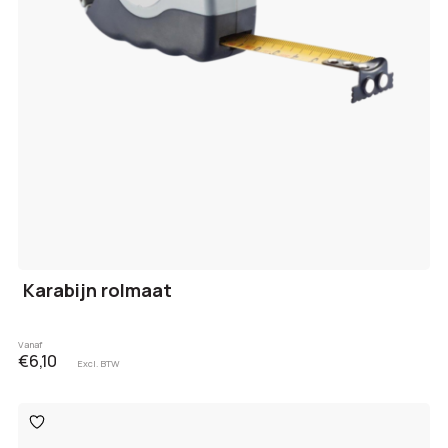
Karabijn rolmaat
Vanaf
€6,10
Excl. BTW
Toevoegen
aan
verlanglijst