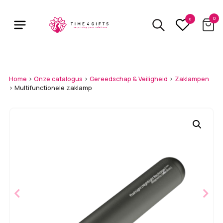
Skip
to
0
0
main
content
Home
>
Onze catalogus
>
Gereedschap & Veiligheid
>
Zaklampen
>
Multifunctionele zaklamp