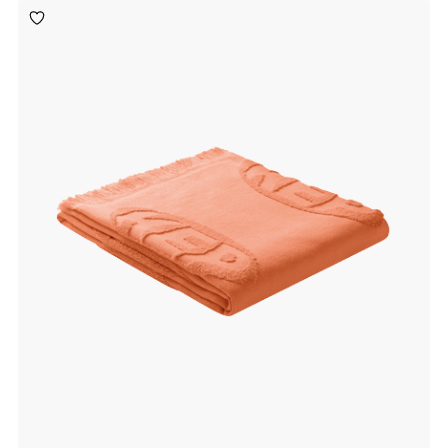
Toevoegen
aan
verlanglijst