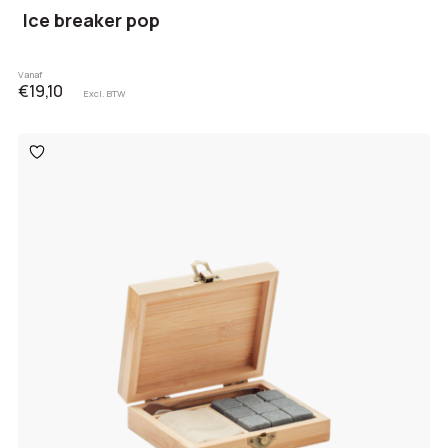
Ice breaker pop
Vanaf
€19,10
Excl. BTW
Toevoegen
aan
verlanglijst