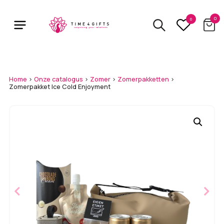
Skip
to
0
0
main
content
Home
>
Onze catalogus
>
Zomer
>
Zomerpakketten
>
Zomerpakket Ice Cold Enjoyment