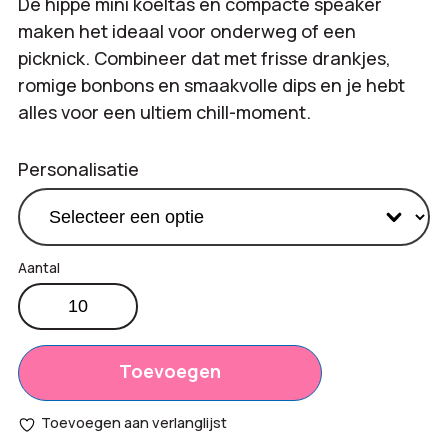
De hippe mini koeltas en compacte speaker
maken het ideaal voor onderweg of een
picknick. Combineer dat met frisse drankjes,
romige bonbons en smaakvolle dips en je hebt
alles voor een ultiem chill-moment.
Personalisatie
Zomerpakket
Ice
Productprijs:
€
38,50
Cold
Totaal
Enjoyment
Toevoegen
€
0,00
aantal
opties:
Toevoegen aan verlanglijst
Bestelling