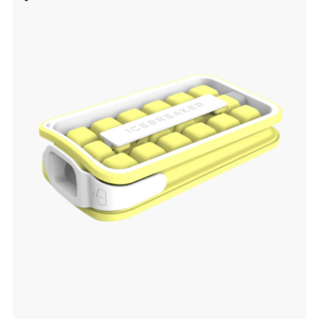
aan
verlanglijst