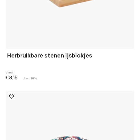
Herbruikbare stenen ijsblokjes
Vanaf
€8,15
Excl. BTW
Toevoegen
aan
verlanglijst