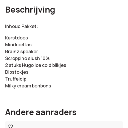
€
385,00
Beschrijving
totaal:
Inhoud Pakket:
Kerstdoos
Mini koeltas
Brainz speaker
Scroppino slush 10%
2 stuks Hugo Ice cold blikjes
Dipstokjes
Truffeldip
Milky cream bonbons
Andere aanraders
Toevoegen