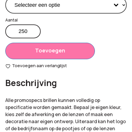
Kolumbo
zonnebril
Totaal
€
0,00
aantal
opties:
Toevoegen
Bestelling
€
0,00
Toevoegen aan verlanglijst
totaal:
Beschrijving
Alle promospecs brillen kunnen volledig op
specificatie worden gemaakt. Bepaal je eigen kleur,
kies zelf de afwerking en de lenzen of maak een
decoratie naar eigen ontwerp. Uiteraard kan het logo
of de bedrijfsnaam op de pootjes of op de lenzen