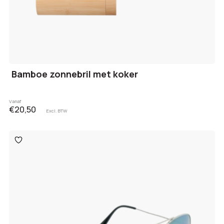
Bamboe zonnebril met koker
Vanaf
€20,50
Excl. BTW
Toevoegen
aan
verlanglijst