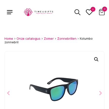
Skip
to
0
0
main
content
Home
>
Onze catalogus
>
Zomer
>
Zonnebrillen
>
Kolumbo
zonnebril