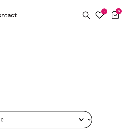
0
0
ontact
3D
relatiegeschenken
kbare
Van usb tot powerbank
Eco
ten
relatiegeschenken
 logo
Zero waste &
evenement!
duurzame cadeaus
bekijk alle categorieën