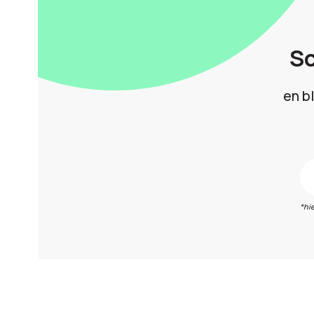
Sc
en b
*hi