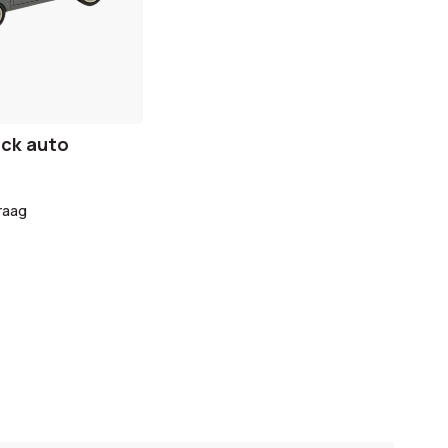
ick auto
raag