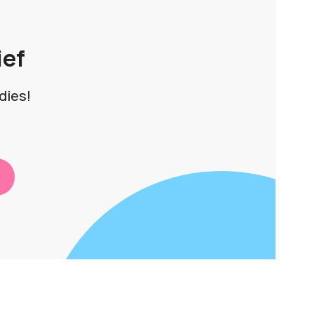
ief
dies!