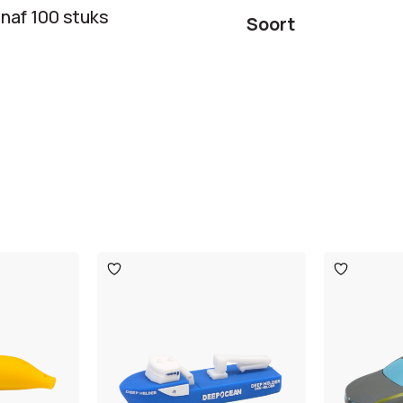
naf 100 stuks
Soort
Toevoegen
Toevoege
aan
aan
verlanglijst
verlanglijst