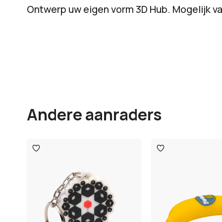
Ontwerp uw eigen vorm 3D Hub. Mogelijk va
Andere aanraders
Toevoegen
Toevoegen
aan
aan
verlanglijst
verlanglijst