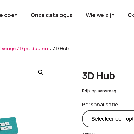
e doen
Onze catalogus
Wie we zijn
C
orieën
Overige 3D producten
>
3D Hub
Kerstpakketten
Drinkwaren
2026
Gave en brui
3D Hub
flessen
Stel samen
Beurzen en
Prijs op aanvraag
Nieuwkomers 2026
evenemen
Personalisatie
De nieuwste items
Val op met je
tijdens elk 