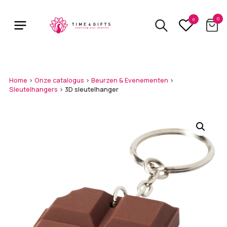
Skip
to
0
0
main
content
Home
>
Onze catalogus
>
Beurzen & Evenementen
>
Sleutelhangers
>
3D sleutelhanger