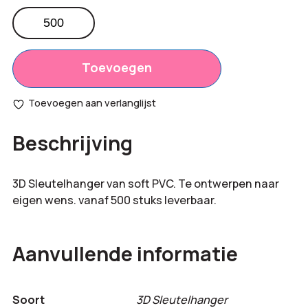
3D
sleutelhanger
Totaal
€
0,00
aantal
opties:
Toevoegen
Bestelling
€
0,00
Toevoegen aan verlanglijst
totaal:
Beschrijving
3D Sleutelhanger van soft PVC. Te ontwerpen naar
eigen wens. vanaf 500 stuks leverbaar.
Aanvullende informatie
Soort
3D Sleutelhanger