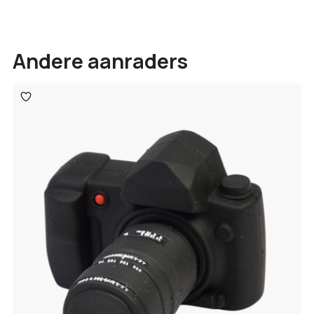
Andere aanraders
Toevoegen
aan
verlanglijst