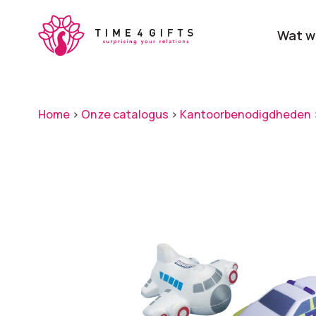
Skip
to
Wat w
main
content
Onze producten
Categ
Home
>
Onze catalogus
>
Kantoorbenodigdheden
Laat je door ons
verrassen