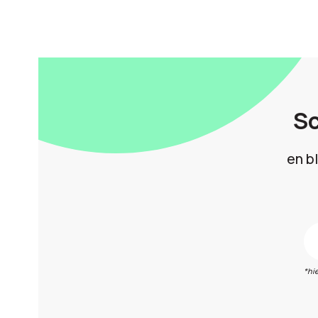
Sc
en b
*hi