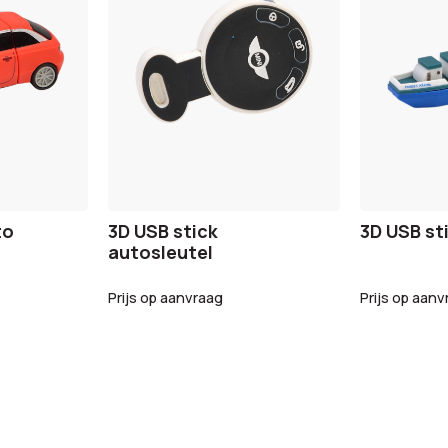
to
3D USB stick
3D USB st
autosleutel
Prijs op aanvraag
Prijs op aanv