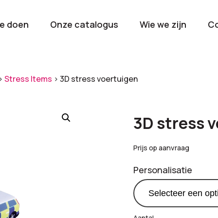
e doen
Onze catalogus
Wie we zijn
C
orieën
>
Stress Items
>
3D stress voertuigen
Kerstpakketten
Drinkwaren
2026
Gave en brui
3D stress 
flessen
Stel samen
Beurzen en
Prijs op aanvraag
Nieuwkomers 2026
evenemen
Personalisatie
De nieuwste items
Val op met je
tijdens elk 