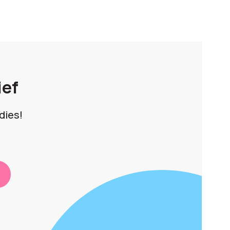
ief
dies!