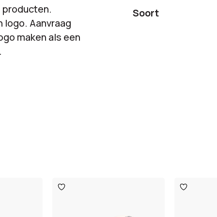
e producten.
Soort
n logo. Aanvraag
 logo maken als een
.
Toevoegen
Toevoege
aan
aan
verlanglijst
verlanglijst