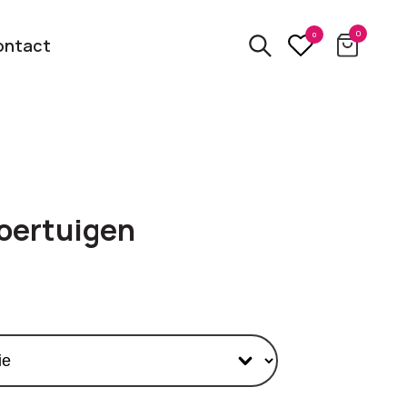
0
0
ontact
3D
relatiegeschenken
kbare
voertuigen
Van usb tot powerbank
Eco
ten
relatiegeschenken
 logo
Zero waste &
evenement!
duurzame cadeaus
bekijk alle categorieën