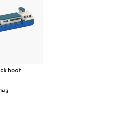
ick boot
raag